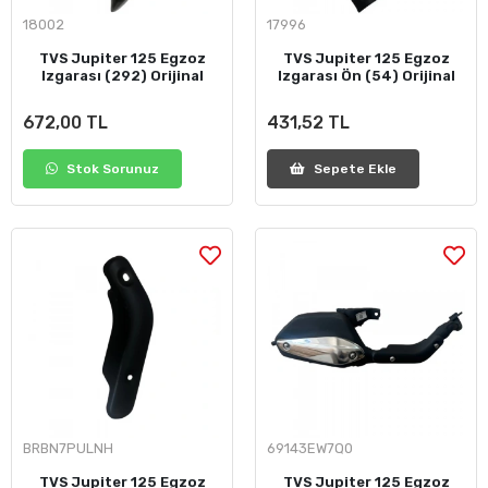
18002
17996
TVS Jupiter 125 Egzoz
TVS Jupiter 125 Egzoz
Izgarası (292) Orijinal
Izgarası Ön (54) Orijinal
672,00 TL
431,52 TL
Stok Sorunuz
Sepete Ekle
BRBN7PULNH
69143EW7Q0
TVS Jupiter 125 Egzoz
TVS Jupiter 125 Egzoz