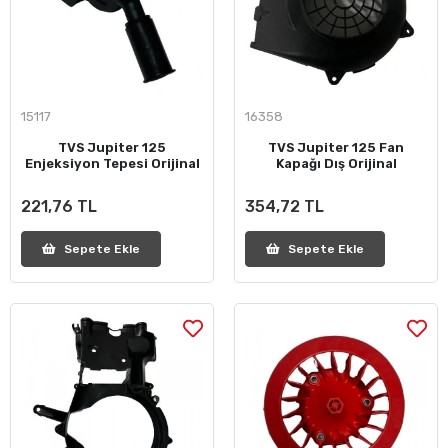
15117
16358
TVS Jupiter 125
TVS Jupiter 125 Fan
Enjeksiyon Tepesi Orijinal
Kapağı Dış Orijinal
221,76 TL
354,72 TL
Sepete Ekle
Sepete Ekle