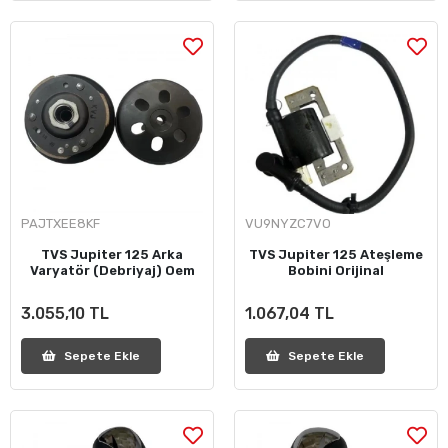
PAJTXEE8KF
VU9NYZC7VO
TVS Jupiter 125 Arka
TVS Jupiter 125 Ateşleme
Varyatör (Debriyaj) Oem
Bobini Orijinal
3.055,10 TL
1.067,04 TL
Sepete Ekle
Sepete Ekle