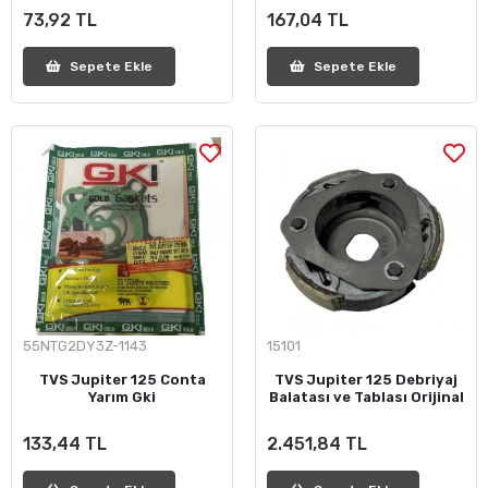
73,92 TL
167,04 TL
Sepete Ekle
Sepete Ekle
55NTG2DY3Z-1143
15101
TVS Jupiter 125 Conta
TVS Jupiter 125 Debriyaj
Yarım Gki
Balatası ve Tablası Orijinal
133,44 TL
2.451,84 TL