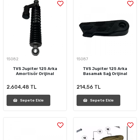
15082
15087
TVS Jupiter 125 Arka
TVS Jupiter 125 Arka
Amortisör Orijinal
Basamak Sağ Orijinal
2.604,48 TL
214,56 TL
Sepete Ekle
Sepete Ekle