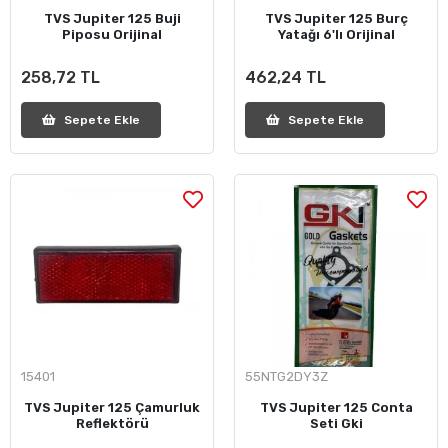
TVS Jupiter 125 Buji
TVS Jupiter 125 Burç
Piposu Orijinal
Yatağı 6'lı Orijinal
258,72 TL
462,24 TL
Sepete Ekle
Sepete Ekle
15401
55NTG2DY3Z
TVS Jupiter 125 Çamurluk
TVS Jupiter 125 Conta
Reflektörü
Seti Gki