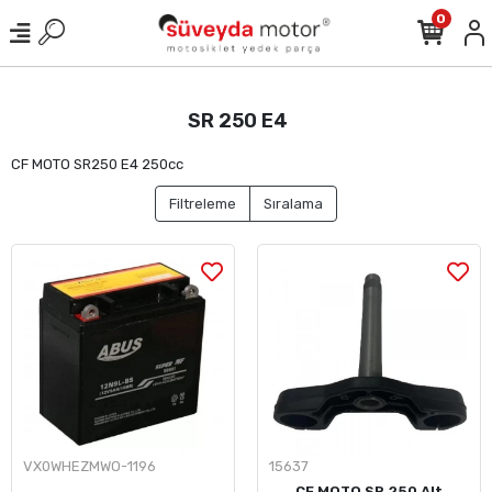
0
SR 250 E4
CF MOTO SR250 E4 250cc
Filtreleme
Sıralama
VX0WHEZMWO-1196
15637
CF MOTO SR 250 Alt