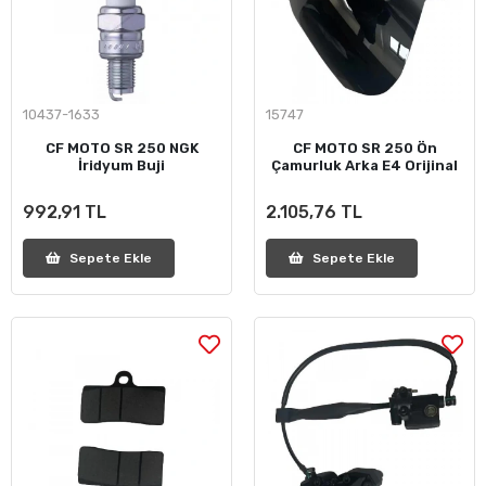
10437-1633
15747
CF MOTO SR 250 NGK
CF MOTO SR 250 Ön
İridyum Buji
Çamurluk Arka E4 Orijinal
992,91 TL
2.105,76 TL
Sepete Ekle
Sepete Ekle