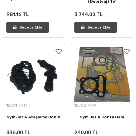
(Debriyaj) TW
981,16 TL
3.744,00 TL
Sepete Ekle
Sepete Ekle
12081-1343
12082-1469
Sym Jet 4 Ateşleme Bobini
Sym Jet 4 Conta Oem
336,00 TL
240,00 TL