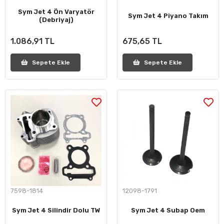
Sym Jet 4 Ön Varyatör
Sym Jet 4 Piyano Takım
(Debriyaj)
1.086,91 TL
675,65 TL
Sepete Ekle
Sepete Ekle
7598-1814
12098-1791
Sym Jet 4 Silindir Dolu TW
Sym Jet 4 Subap Oem