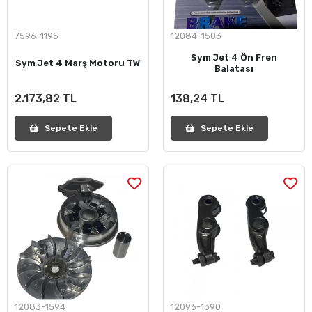
7596-1195
12084-1503
Sym Jet 4 Ön Fren
Sym Jet 4 Marş Motoru TW
Balatası
2.173,82 TL
138,24 TL
Sepete Ekle
Sepete Ekle
12083-1594
12096-1390