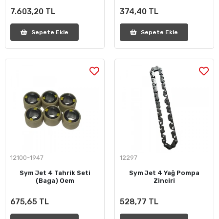
7.603,20 TL
374,40 TL
Sepete Ekle
Sepete Ekle
12100-1947
12297
Sym Jet 4 Tahrik Seti
Sym Jet 4 Yağ Pompa
(Baga) Oem
Zinciri
675,65 TL
528,77 TL