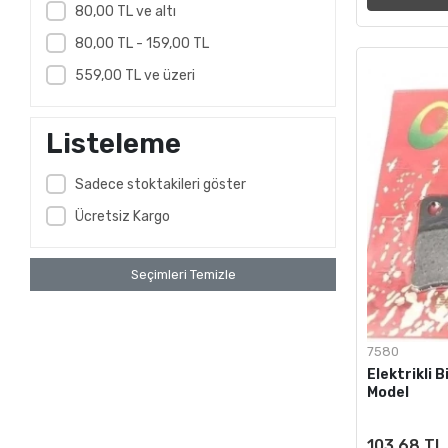
Sym
80,00 TL ve altı
VESPA
80,00 TL - 159,00 TL
559,00 TL ve üzeri
Listeleme
Sadece stoktakileri göster
Ücretsiz Kargo
Seçimleri Temizle
7580
Elektrikli 
Model
103,68 TL