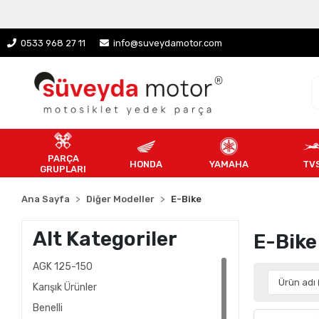
0533 968 27 11
info@suveydamotor.com
PARÇA
HONDA
YAMAHA
TV
GRUPLARI
Ana Sayfa
Diğer Modeller
E-Bike
Alt Kategoriler
E-Bike
AGK 125-150
Karışık Ürünler
Benelli