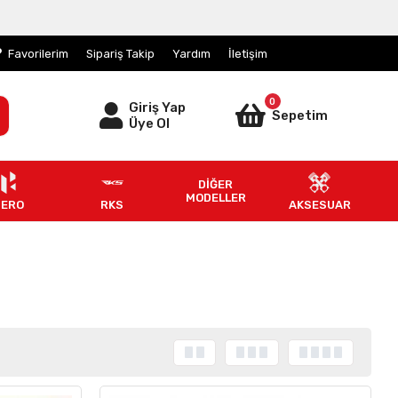
Favorilerim
Sipariş Takip
Yardım
İletişim
0
Giriş Yap
Sepetim
Üye Ol
DİĞER
MODELLER
HERO
RKS
AKSESUAR