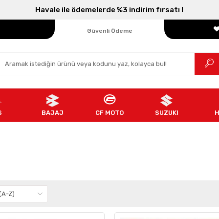
Havale ile ödemelerde %3 indirim fırsatı !
Parçanızın Online Adresi
100% Orijinal Ürün
Güvenli Ödeme
Ücretsiz İade
S
BAJAJ
CF MOTO
SUZUKI