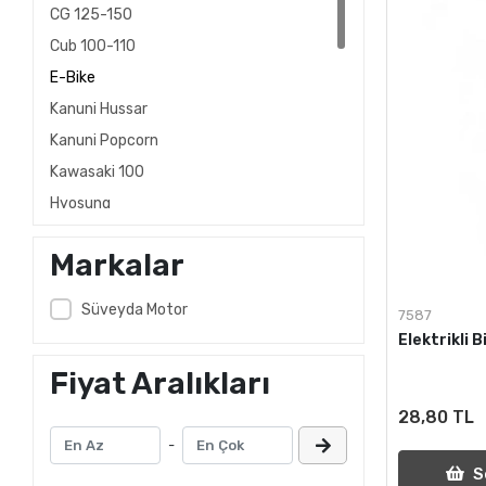
CG 125-150
Cub 100-110
E-Bike
Kanuni Hussar
Kanuni Popcorn
Kawasaki 100
Hyosung
Jog 50
Markalar
Keeway ARN 125-150
KYMCO
Süveyda Motor
7587
Keeway Outlook
Elektrikli 
Piaggio 110
Fiyat Aralıkları
Modenas
28,80 TL
Peugeot Trekker
-
Scooter Modelleri
S