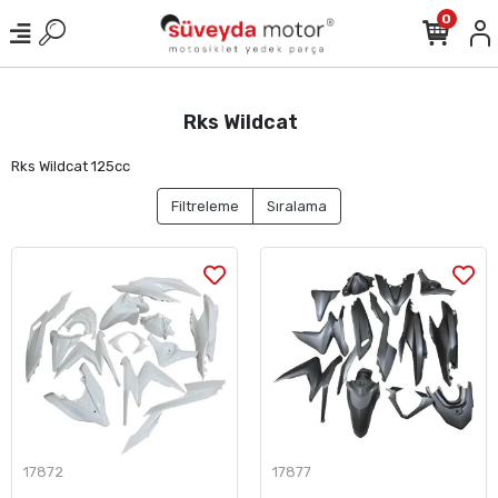
0
Rks Wildcat
Rks Wildcat 125cc
Filtreleme
Sıralama
17872
17877