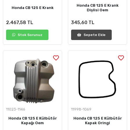
Honda CB 125 E Krank
Honda CB 125 E Krank
Dişlisi Oem
2.467,58 TL
345,60 TL
Stok Sorunuz
Sepete Ekle
11023-1146
11998-1069
Honda CB 125 E Külbütör
Honda CB 125 E Külbütör
Kapağı Oem
Kapak Oringi