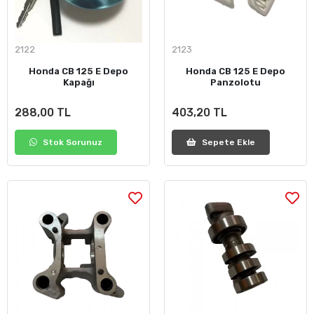
2122
2123
Honda CB 125 E Depo
Honda CB 125 E Depo
Kapağı
Panzolotu
288,00 TL
403,20 TL
Stok Sorunuz
Sepete Ekle