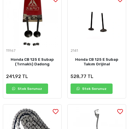
11967
2141
Honda CB 125 E Subap
Honda CB 125 E Subap
(Tırnaklı) Dadong
Takım Orijinal
241,92 TL
528,77 TL
Stok Sorunuz
Stok Sorunuz