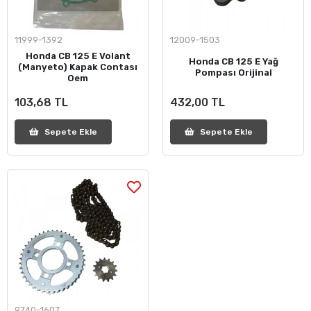
11999-1392
12009-1503
Honda CB 125 E Volant
Honda CB 125 E Yağ
(Manyeto) Kapak Contası
Pompası Orijinal
Oem
103,68 TL
432,00 TL
Sepete Ekle
Sepete Ekle
9740-1607