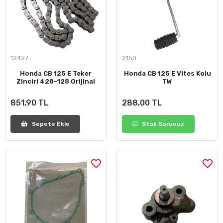
12427
2150
Honda CB 125 E Teker
Honda CB 125 E Vites Kolu
Zinciri 428-128 Orijinal
TW
851,90 TL
288,00 TL
Sepete Ekle
Stok Sorunuz