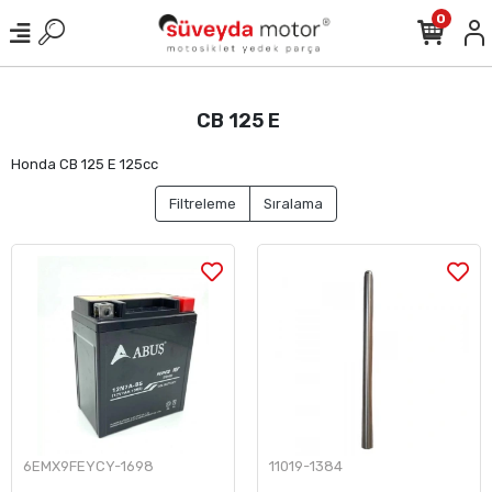
0
CB 125 E
Honda CB 125 E 125cc
Filtreleme
Sıralama
6EMX9FEYCY-1698
11019-1384