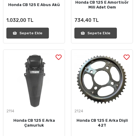
Honda CB 125 E Amortisör
Honda CB 125 E Abus Akü
Mili Adet Oem
1.032,00 TL
734,40 TL
Sepete Ekle
Sepete Ekle
2114
2124
Honda CB 125 E Arka
Honda CB 125 E Arka Dişli
Çamurluk
42T