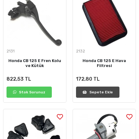
2131
2132
Honda CB 125 E Fren Kolu
Honda CB 125 E Hava
ve Kütük
Filtresi
822,53 TL
172,80 TL
Stok Sorunuz
Sepete Ekle