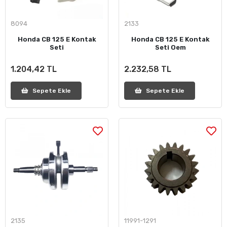
8094
2133
Honda CB 125 E Kontak
Honda CB 125 E Kontak
Seti
Seti Oem
1.204,42 TL
2.232,58 TL
Sepete Ekle
Sepete Ekle
2135
11991-1291