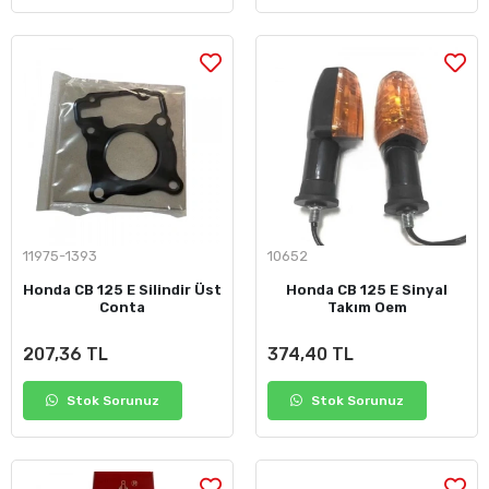
11975-1393
10652
Honda CB 125 E Silindir Üst
Honda CB 125 E Sinyal
Conta
Takım Oem
207,36 TL
374,40 TL
Stok Sorunuz
Stok Sorunuz