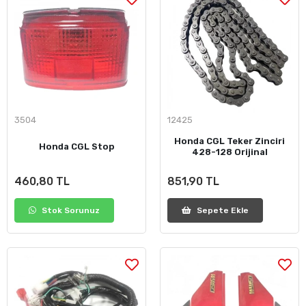
3504
12425
Honda CGL Teker Zinciri
Honda CGL Stop
428-128 Orijinal
460,80 TL
851,90 TL
Stok Sorunuz
Sepete Ekle