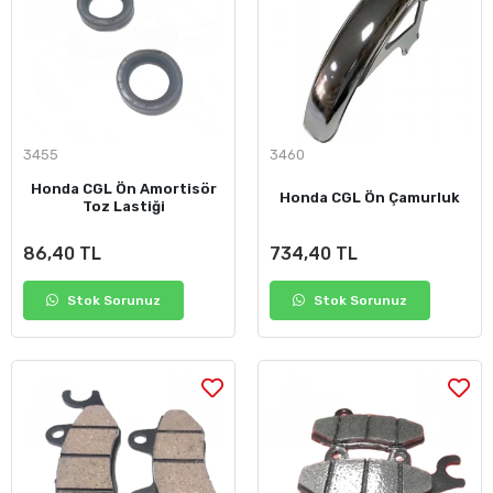
3455
3460
Honda CGL Ön Amortisör
Honda CGL Ön Çamurluk
Toz Lastiği
86,40 TL
734,40 TL
Stok Sorunuz
Stok Sorunuz