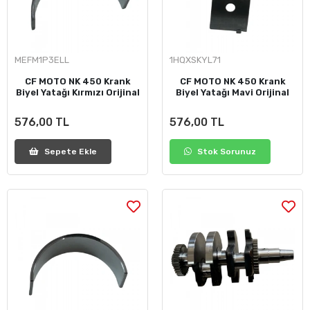
MEFM1P3ELL
1HQXSKYL71
CF MOTO NK 450 Krank
CF MOTO NK 450 Krank
Biyel Yatağı Kırmızı Orijinal
Biyel Yatağı Mavi Orijinal
576,00 TL
576,00 TL
Sepete Ekle
Stok Sorunuz