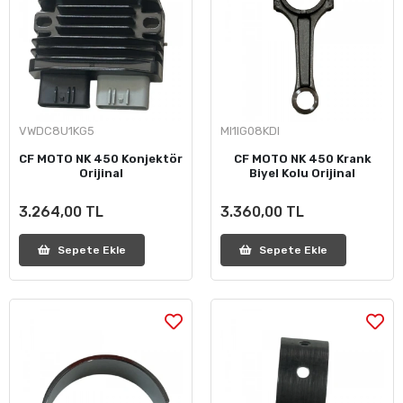
VWDC8U1KG5
MI1IG08KDI
CF MOTO NK 450 Konjektör
CF MOTO NK 450 Krank
Orijinal
Biyel Kolu Orijinal
3.264,00 TL
3.360,00 TL
Sepete Ekle
Sepete Ekle