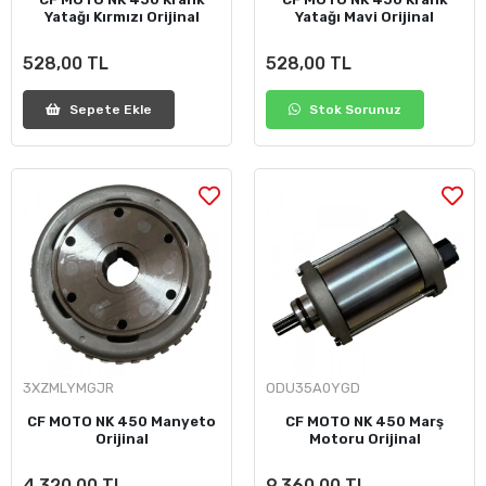
Yatağı Kırmızı Orijinal
Yatağı Mavi Orijinal
528,00 TL
528,00 TL
Sepete Ekle
Stok Sorunuz
3XZMLYMGJR
ODU35A0YGD
CF MOTO NK 450 Manyeto
CF MOTO NK 450 Marş
Orijinal
Motoru Orijinal
4.320,00 TL
9.360,00 TL