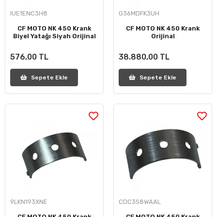
IUE1ENC3H8
G36MDFK3UH
CF MOTO NK 450 Krank
CF MOTO NK 450 Krank
Biyel Yatağı Siyah Orijinal
Orijinal
576,00 TL
38.880,00 TL
Sepete Ekle
Sepete Ekle
9LKN193XNE
CDC3S8WAAL
CF MOTO NK 450 Krank
CF MOTO NK 450 Krank