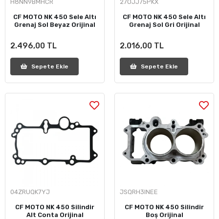
H8NN9BMHCR
27OJJ75PKX
CF MOTO NK 450 Sele Altı
CF MOTO NK 450 Sele Altı
Grenaj Sol Beyaz Orijinal
Grenaj Sol Gri Orijinal
2.496,00 TL
2.016,00 TL
Sepete Ekle
Sepete Ekle
04ZRUQK7YJ
JSQRH3INEE
CF MOTO NK 450 Silindir
CF MOTO NK 450 Silindir
Alt Conta Orijinal
Boş Orijinal