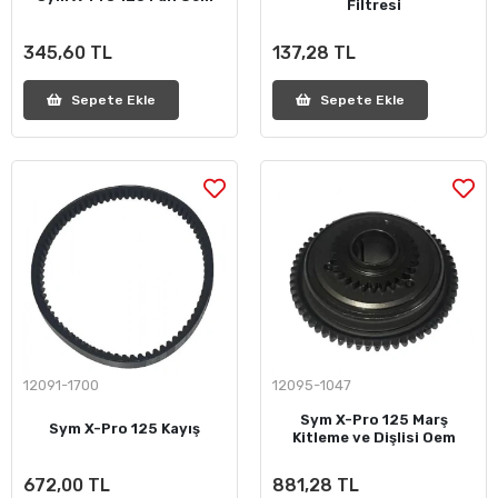
Filtresi
345,60 TL
137,28 TL
Sepete Ekle
Sepete Ekle
12091-1700
12095-1047
Sym X-Pro 125 Marş
Sym X-Pro 125 Kayış
Kitleme ve Dişlisi Oem
672,00 TL
881,28 TL