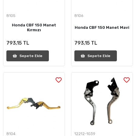
8105
8106
Honda CBF 150 Manet
Honda CBF 150 Manet Mavi
Kırmızı
793,15 TL
793,15 TL
Sepete Ekle
Sepete Ekle
8104
12212-1039