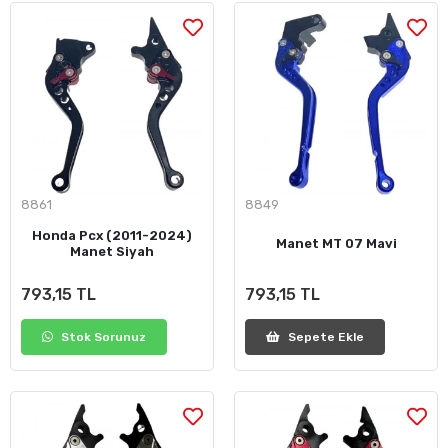
8861
8849
Honda Pcx (2011-2024)
Manet MT 07 Mavi
Manet Siyah
793,15 TL
793,15 TL
Stok Sorunuz
Sepete Ekle