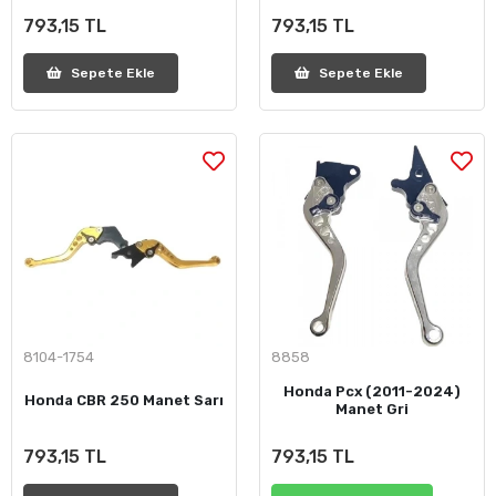
793,15 TL
793,15 TL
Sepete Ekle
Sepete Ekle
8104-1754
8858
Honda Pcx (2011-2024)
Honda CBR 250 Manet Sarı
Manet Gri
793,15 TL
793,15 TL