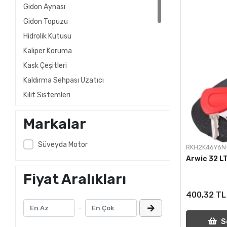
Gidon Aynası
Gidon Topuzu
Hidrolik Kutusu
Kaliper Koruma
Kask Çeşitleri
Kaldırma Sehpası Uzatıcı
Kilit Sistemleri
Koruma Takozu
Markalar
Manet (Spor)
Led
Süveyda Motor
RKH2K46Y6N
Manet Koruma
Arwic 32 LT
Motosiklet Kaldırma Sehpası
Fiyat Aralıkları
Muhtelif Aksesuar
400,32 TL
Poşet Askısı
-
Sehpa Uzatıcı
S