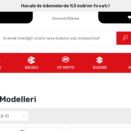
Parçanızın Online Adresi
Havale ile ödemelerde %3 indirim fırsatı !
100% Orijinal Ürün
Güvenli Ödeme
Ücretsiz İade
S
BAJAJ
CF MOTO
SUZUKI
Modelleri