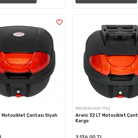
RKH2K46Y6N-1742
T Motosiklet Çantası Siyah
Arwic 32 LT Motosiklet Çant
Kargo
TL
2.136,00 TL