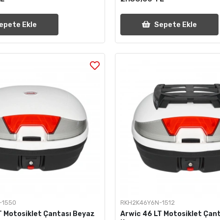
epete Ekle
Sepete Ekle
-1550
RKH2K46Y6N-1512
T Motosiklet Çantası Beyaz
Arwic 46 LT Motosiklet Çan