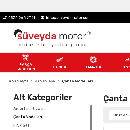
0533 968 27 11
info@suveydamotor.com
PARÇA
HONDA
YAMAHA
TV
GRUPLARI
Ana Sayfa
AKSESUAR
Çanta Modelleri
Alt Kategoriler
Çanta 
Amortisör Uzatıcı
Çanta Modelleri
Elcik Seti