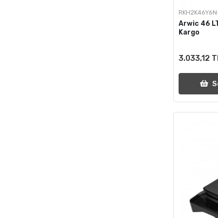
RKH2K46Y6N
Arwic 46 L
Kargo
3.033,12 T
S