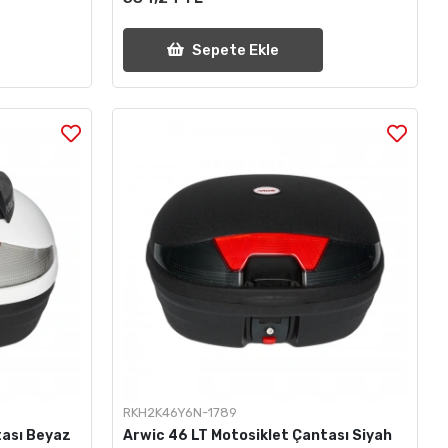
Sepete Ekle
RKH2K46Y6N-1789
tası Beyaz
Arwic 46 LT Motosiklet Çantası Siyah