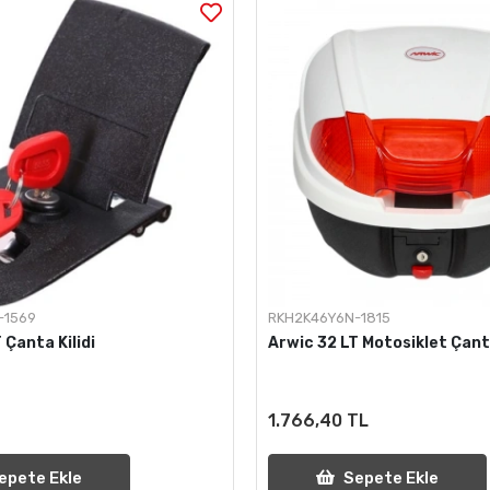
-1569
RKH2K46Y6N-1815
 Çanta Kilidi
Arwic 32 LT Motosiklet Çan
1.766,40 TL
epete Ekle
Sepete Ekle