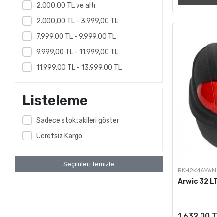
Sissy Bar
2.000,00 TL ve altı
Telefon Tutucu
2.000,00 TL - 3.999,00 TL
7.999,00 TL - 9.999,00 TL
9.999,00 TL - 11.999,00 TL
11.999,00 TL - 13.999,00 TL
Listeleme
Sadece stoktakileri göster
Ücretsiz Kargo
Seçimleri Temizle
RKH2K46Y6N
Arwic 32 L
1.632,00 