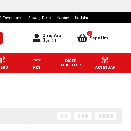
Favorilerim
Sipariş Takip
Yardım
İletişim
0
Giriş Yap
Sepetim
Üye Ol
DİĞER
MODELLER
HERO
RKS
AKSESUAR