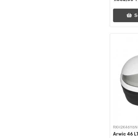
S
RKH2K46Y6N
Arwic 46 L