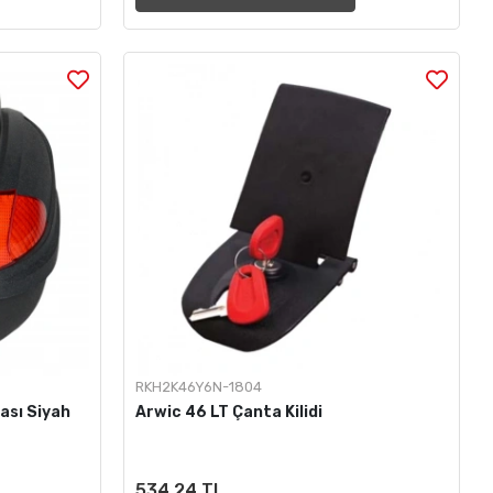
RKH2K46Y6N-1804
ası Siyah
Arwic 46 LT Çanta Kilidi
534,24 TL