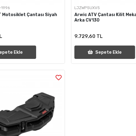
-1996
LJZWP5UXV5
T Motosiklet Çantası Siyah
Arwic ATV Çantası Kilit Mek
Arka CV130
L
9.729,60 TL
epete Ekle
Sepete Ekle