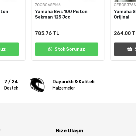
7OCBC6SPM6
OEBQRJ76
ston
Yamaha Bws 100 Piston
Yamaha Si
Sekman 125 Jcc
Orijinal
785,76 TL
264,00 T
nuz
Stok Sorunuz
7 / 24
Dayanıklı & Kaliteli
Destek
Malzemeler
r
Bize Ulaşın