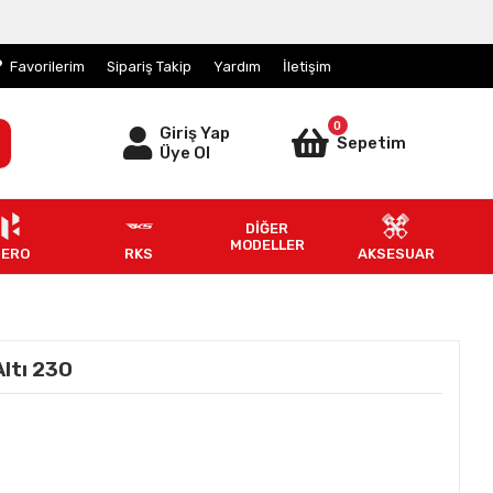
Favorilerim
Sipariş Takip
Yardım
İletişim
0
Giriş Yap
Sepetim
Üye Ol
DİĞER
MODELLER
HERO
RKS
AKSESUAR
ltı 230