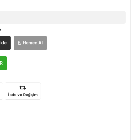
e
kle
Hemen Al
ER
İade ve Değişim