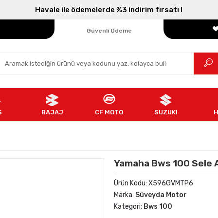
Havale ile ödemelerde %3 indirim fırsatı !
Parçanızın Online Adresi
100% Orijinal Ürün
Güvenli Ödeme
Ücretsiz İade
S
BAJAJ
CF MOTO
SUZUKI
Yamaha Bws 100 Sele A
Ürün Kodu:
X596GVMTP6
Marka:
Süveyda Motor
Kategori:
Bws 100