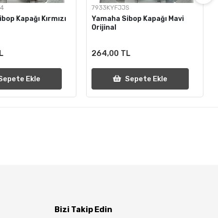
S4
7933KYFJJS
bop Kapağı Kırmızı
Yamaha Sibop Kapağı Mavi
Orijinal
L
264,00 TL
Sepete Ekle
Sepete Ekle
Bizi Takip Edin