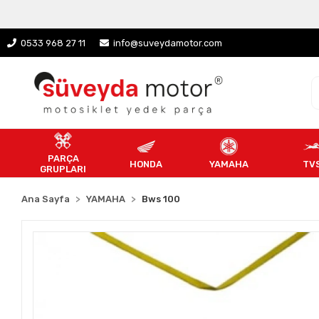
0533 968 27 11
info@suveydamotor.com
PARÇA
HONDA
YAMAHA
TV
GRUPLARI
Ana Sayfa
YAMAHA
Bws 100