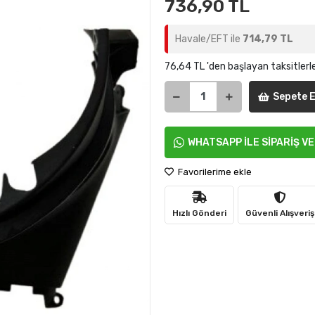
736,90 TL
Havale/EFT ile
714,79 TL
76,64 TL 'den başlayan taksitlerl
Sepete E
WHATSAPP İLE SİPARİŞ V
Favorilerime ekle
Hızlı Gönderi
Güvenli Alışveriş