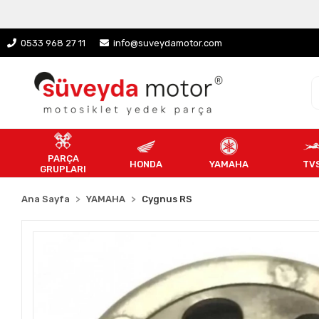
0533 968 27 11
info@suveydamotor.com
PARÇA
HONDA
YAMAHA
TV
GRUPLARI
Ana Sayfa
YAMAHA
Cygnus RS