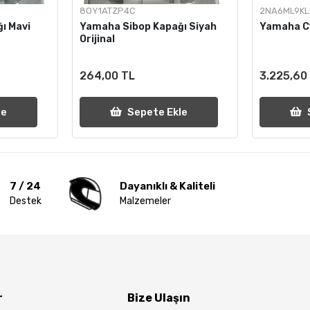
8OY1ATZP4C
2NA6ML9K
ı Mavi
Yamaha Sibop Kapağı Siyah
Yamaha C
Orijinal
264,00 TL
3.225,60
le
Sepete Ekle
7 / 24
Dayanıklı & Kaliteli
Destek
Malzemeler
r
Bize Ulaşın