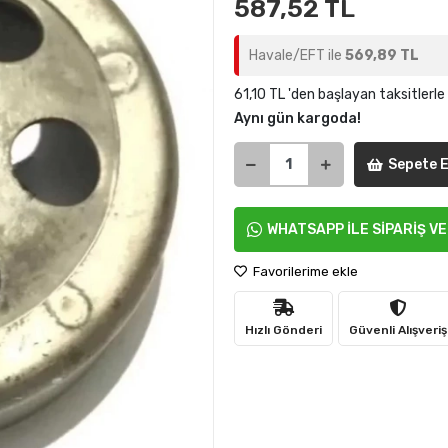
587,52 TL
Havale/EFT ile
569,89 TL
61,10 TL 'den başlayan taksitlerle
Aynı gün kargoda!
Sepete E
WHATSAPP İLE SİPARİŞ V
Favorilerime ekle
Hızlı Gönderi
Güvenli Alışveriş