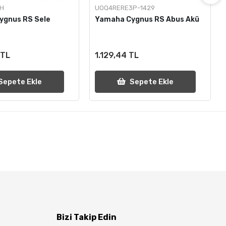
LH
UOQ4RERE3P-1429
ygnus RS Sele
Yamaha Cygnus RS Abus Akü
 TL
1.129,44 TL
Sepete Ekle
Sepete Ekle
Bizi Takip Edin