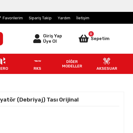
Favorilerim
Sipariş Takip
Yardım
İletişim
0
Giriş Yap
Sepetim
Üye Ol
DİĞER
MODELLER
HERO
RKS
AKSESUAR
tör (Debriyaj) Tası Orijinal