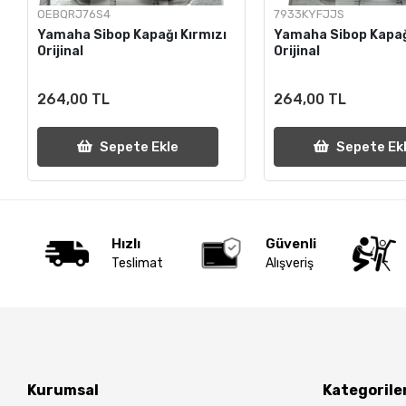
OEBQRJ76S4
7933KYFJJS
Yamaha Sibop Kapağı Kırmızı
Yamaha Sibop Kapağ
Orijinal
Orijinal
264,00 TL
264,00 TL
Sepete Ekle
Sepete Ek
Hızlı
Güvenli
Teslimat
Alışveriş
Kurumsal
Kategorile