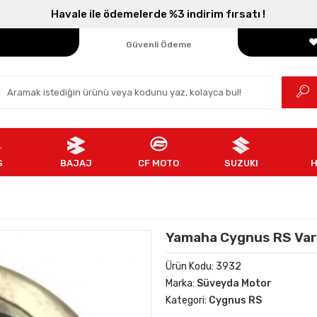
Parçanızın Online Adresi
Havale ile ödemelerde %3 indirim fırsatı !
100% Orijinal Ürün
Güvenli Ödeme
Ücretsiz İade
S
BAJAJ
CF MOTO
SUZUKI
Yamaha Cygnus RS Varya
Ürün Kodu:
3932
Marka:
Süveyda Motor
Kategori:
Cygnus RS