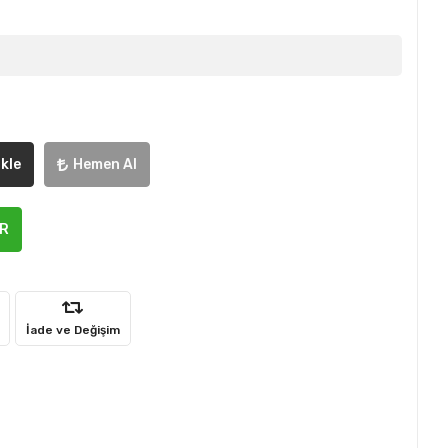
kle
Hemen Al
ER
İade ve Değişim