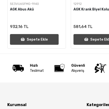
5E3VU6SFMG-1940
12912
AGK Abus Akü
AGK Krank Biyel Kolu
932,16 TL
581,64 TL
Sepete Ekle
Sepete Ek
Hızlı
Güvenli
Teslimat
Alışveriş
Kurumsal
Kategorile