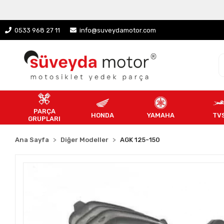
0533 968 27 11
info@suveydamotor.com
PARÇA
HONDA
YAMAHA
TV
GRUPLARI
Ana Sayfa
Diğer Modeller
AGK 125-150