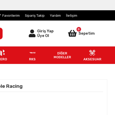
Favorilerim
Sipariş Takip
Yardım
İletişim
0
Giriş Yap
Sepetim
Üye Ol
DİĞER
MODELLER
HERO
RKS
AKSESUAR
ple Racing