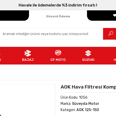
Havale ile ödemelerde %3 indirim fırsatı !
Parçanızın Online Adresi
100% Orijinal Ürün
Güvenli Ödeme
Ücretsiz İade
S
BAJAJ
CF MOTO
SUZUKI
AGK Hava Filtresi Kom
Ürün Kodu:
1056
Marka:
Süveyda Motor
Kategori:
AGK 125-150