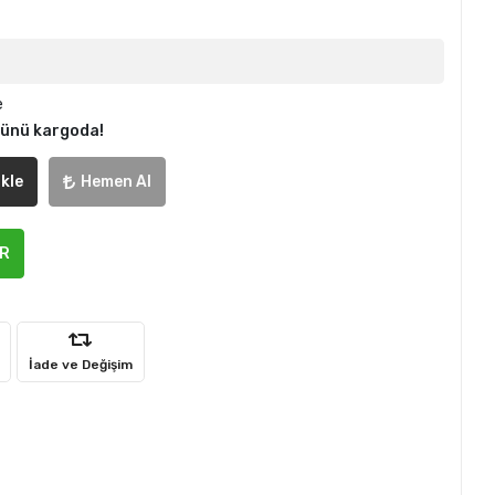
e
günü kargoda!
kle
Hemen Al
ER
İade ve Değişim