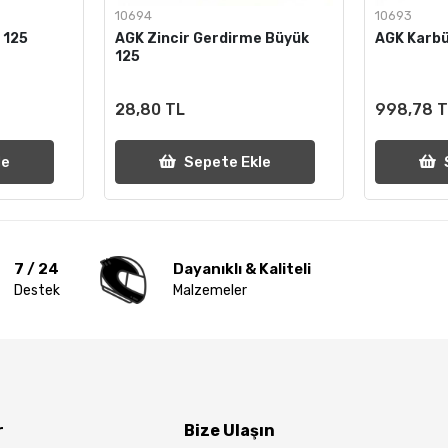
10694
10693
 125
AGK Zincir Gerdirme Büyük
AGK Karb
125
28,80 TL
998,78 
le
Sepete Ekle
7 / 24
Dayanıklı & Kaliteli
Destek
Malzemeler
r
Bize Ulaşın