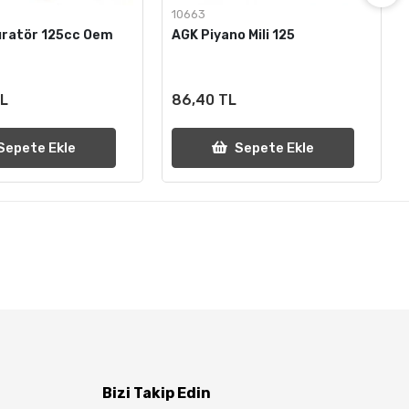
10663
üratör 125cc Oem
AGK Piyano Mili 125
TL
86,40 TL
Sepete Ekle
Sepete Ekle
Bizi Takip Edin