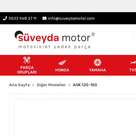
0533 968 27 11
info@suveydamotor.com
PARÇA
HONDA
YAMAHA
TV
GRUPLARI
Ana Sayfa
Diğer Modeller
AGK 125-150