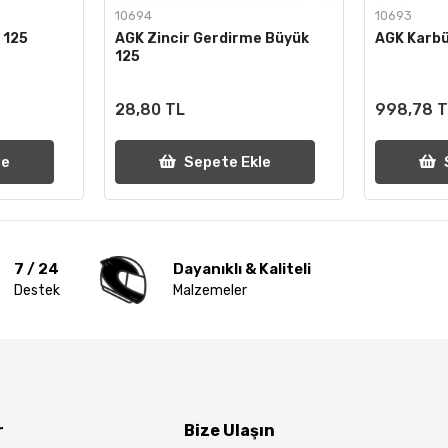
10694
10693
 125
AGK Zincir Gerdirme Büyük
AGK Karb
125
28,80 TL
998,78 
le
Sepete Ekle
7 / 24
Dayanıklı & Kaliteli
Destek
Malzemeler
r
Bize Ulaşın