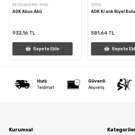
5E3VU6SFMG-1940
12912
AGK Abus Akü
AGK Krank Biyel Kolu
932,16 TL
581,64 TL
Sepete Ekle
Sepete Ek
Hızlı
Güvenli
Teslimat
Alışveriş
Kurumsal
Kategorile