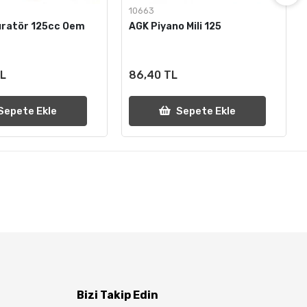
10663
üratör 125cc Oem
AGK Piyano Mili 125
TL
86,40 TL
Sepete Ekle
Sepete Ekle
Bizi Takip Edin