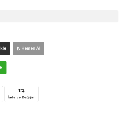
kle
Hemen Al
ER
İade ve Değişim