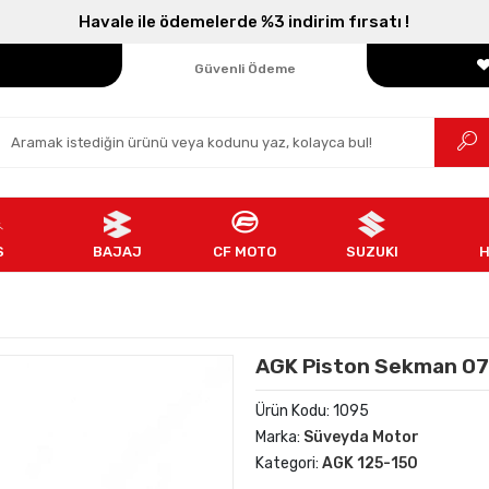
Havale ile ödemelerde %3 indirim fırsatı !
Parçanızın Online Adresi
100% Orijinal Ürün
Güvenli Ödeme
Ücretsiz İade
S
BAJAJ
CF MOTO
SUZUKI
AGK Piston Sekman 07
Ürün Kodu:
1095
Marka:
Süveyda Motor
Kategori:
AGK 125-150