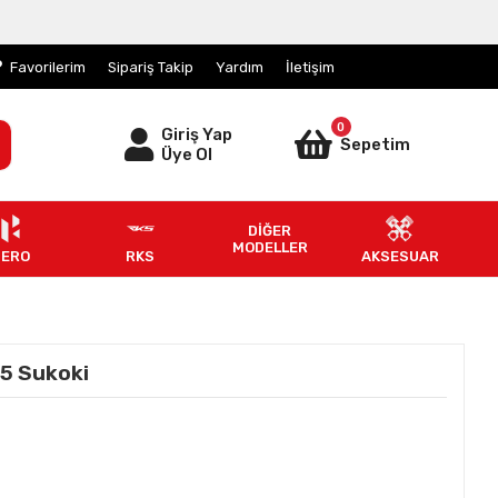
Favorilerim
Sipariş Takip
Yardım
İletişim
0
Giriş Yap
Sepetim
Üye Ol
DİĞER
MODELLER
HERO
RKS
AKSESUAR
5 Sukoki