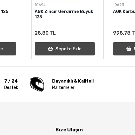
10694
10693
 125
AGK Zincir Gerdirme Büyük
AGK Karb
125
28,80 TL
998,78 
le
Sepete Ekle
7 / 24
Dayanıklı & Kaliteli
Destek
Malzemeler
r
Bize Ulaşın