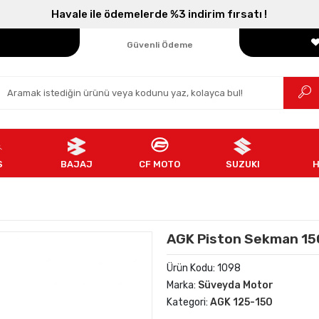
Havale ile ödemelerde %3 indirim fırsatı !
Parçanızın Online Adresi
100% Orijinal Ürün
Güvenli Ödeme
Ücretsiz İade
S
BAJAJ
CF MOTO
SUZUKI
AGK Piston Sekman 15
Ürün Kodu:
1098
Marka:
Süveyda Motor
Kategori:
AGK 125-150