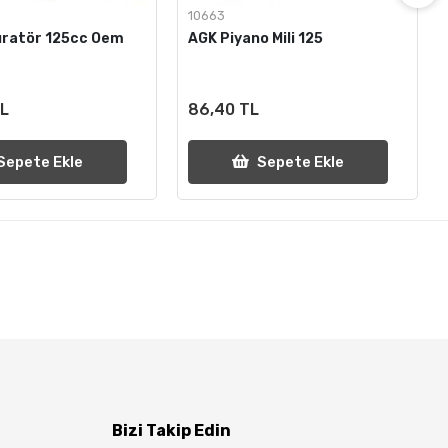
10663
üratör 125cc Oem
AGK Piyano Mili 125
TL
86,40 TL
Sepete Ekle
Sepete Ekle
Bizi Takip Edin