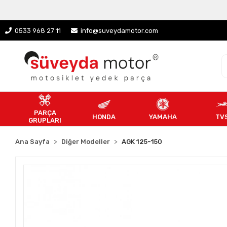
0533 968 27 11
info@suveydamotor.com
PARÇA
HONDA
YAMAHA
TV
GRUPLARI
Ana Sayfa
Diğer Modeller
AGK 125-150