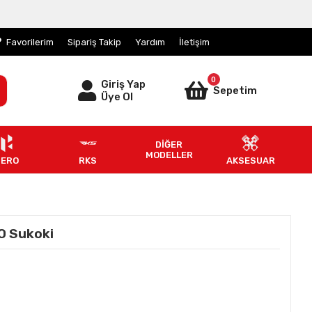
Favorilerim
Sipariş Takip
Yardım
İletişim
0
Giriş Yap
Sepetim
Üye Ol
DİĞER
MODELLER
HERO
RKS
AKSESUAR
0 Sukoki