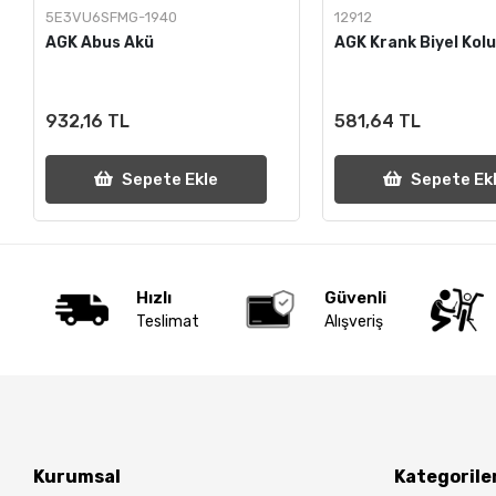
5E3VU6SFMG-1940
12912
AGK Abus Akü
AGK Krank Biyel Kolu
932,16 TL
581,64 TL
Sepete Ekle
Sepete Ek
Hızlı
Güvenli
Teslimat
Alışveriş
Kurumsal
Kategorile