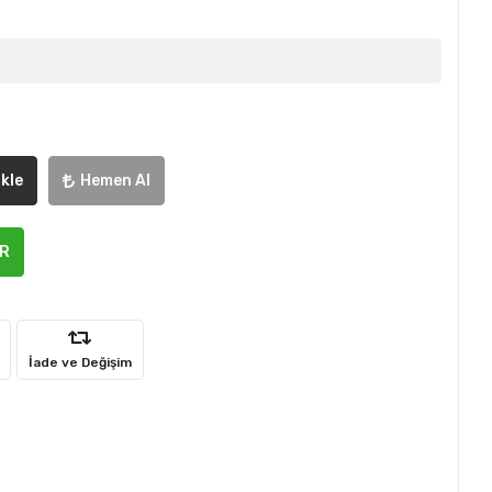
kle
Hemen Al
ER
İade ve Değişim