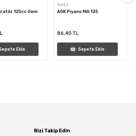
10663
üratör 125cc Oem
AGK Piyano Mili 125
TL
86,40 TL
Sepete Ekle
Sepete Ekle
Bizi Takip Edin