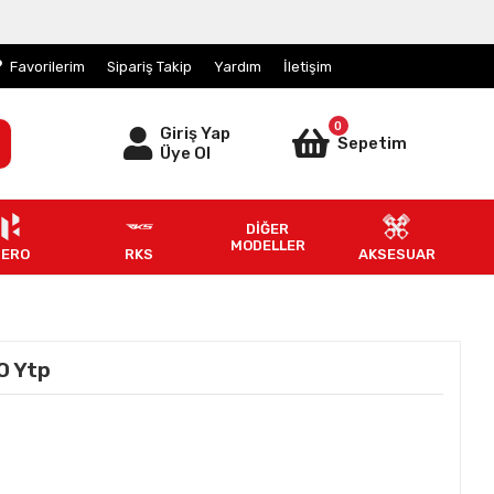
Favorilerim
Sipariş Takip
Yardım
İletişim
0
Giriş Yap
Sepetim
Üye Ol
DİĞER
MODELLER
HERO
RKS
AKSESUAR
0 Ytp