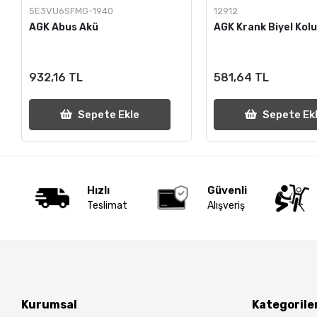
5E3VU6SFMG-1940
12912
AGK Abus Akü
AGK Krank Biyel Kolu
932,16 TL
581,64 TL
Sepete Ekle
Sepete Ek
Hızlı
Güvenli
Teslimat
Alışveriş
Kurumsal
Kategorile