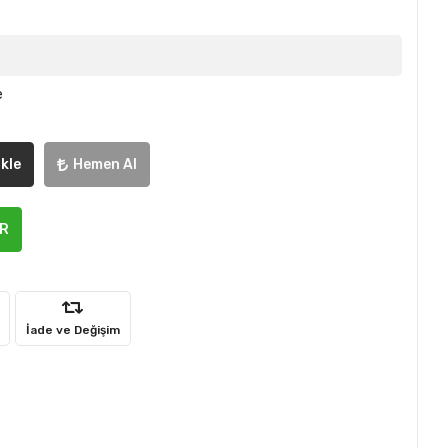
e
kle
Hemen Al
ER
İade ve Değişim