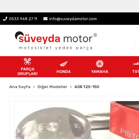
0533 968 27 11
info@suveydamotor.com
PARÇA
HONDA
YAMAHA
TV
GRUPLARI
Ana Sayfa
Diğer Modeller
AGK 125-150