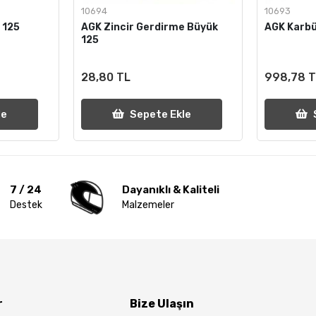
10694
10693
 125
AGK Zincir Gerdirme Büyük
AGK Karb
125
28,80 TL
998,78 
le
Sepete Ekle
7 / 24
Dayanıklı & Kaliteli
Destek
Malzemeler
r
Bize Ulaşın