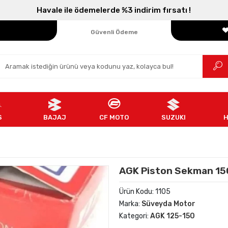
Havale ile ödemelerde %3 indirim fırsatı !
Parçanızın Online Adresi
100% Orijinal Ürün
Güvenli Ödeme
Ücretsiz İade
S
BAJAJ
CF MOTO
SUZUKI
AGK Piston Sekman 15
Ürün Kodu:
1105
Marka:
Süveyda Motor
Kategori:
AGK 125-150