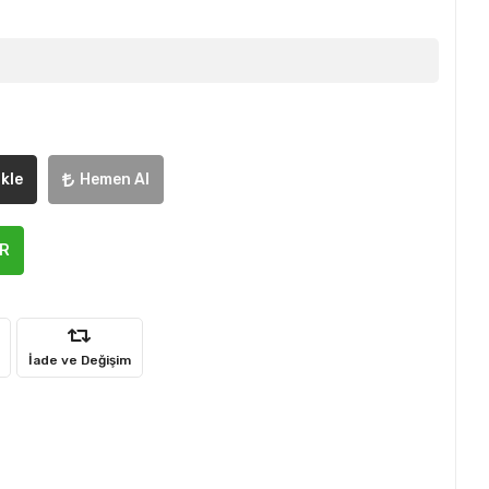
kle
Hemen Al
ER
İade ve Değişim