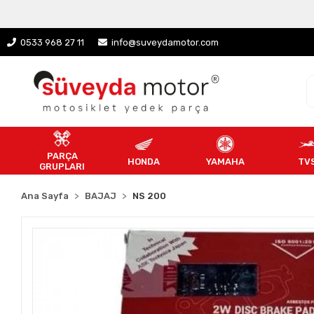
0533 968 27 11
info@suveydamotor.com
PARÇA
HONDA
YAMAHA
TV
GRUPLARI
Ana Sayfa
BAJAJ
NS 200