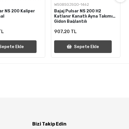
WSGBSGJSQO-1462
ar NS 200 Kaliper
Bajaj Pulsar NS 200 H2
nal
Katlanır Kanatlı Ayna Takımı
Gidon Bağlantılı
TL
907,20 TL
Sepete Ekle
Sepete Ekle
Bizi Takip Edin