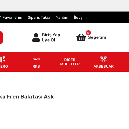
Favorilerim
Sipariş Takip
Yardım
İletişim
0
Giriş Yap
Sepetim
Üye Ol
DİĞER
MODELLER
HERO
RKS
AKSESUAR
ka Fren Balatası Ask