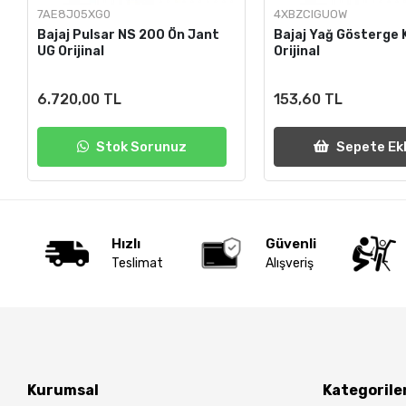
7AE8J05XG0
4XBZCIGUOW
Bajaj Pulsar NS 200 Ön Jant
Bajaj Yağ Gösterge 
UG Orijinal
Orijinal
6.720,00 TL
153,60 TL
Stok Sorunuz
Sepete Ek
Hızlı
Güvenli
Teslimat
Alışveriş
Kurumsal
Kategorile