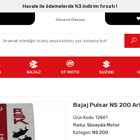
Havale ile ödemelerde %3 indirim fırsatı !
Parçanızın Online Adresi
100% Orijinal Ürün
Güvenli Ödeme
Ücretsiz İade
S
BAJAJ
CF MOTO
SUZUKI
Bajaj Pulsar NS 200 Ar
Ürün Kodu:
12861
Marka:
Süveyda Motor
Kategori:
NS 200