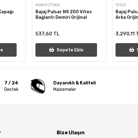
AIWHXJTQKA
12122
Kapağı
Bajaj Pulsar NS 200 Vites
Bajaj Puls
Bağlantı Demiri Orijinal
Arka Oriji
537,60 TL
3.290,11 
le
Sepete Ekle
7 / 24
Dayanıklı & Kaliteli
Destek
Malzemeler
r
Bize Ulaşın