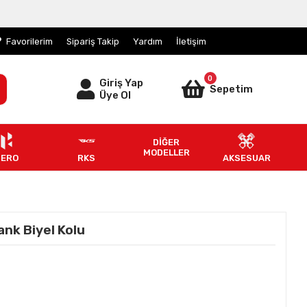
Favorilerim
Sipariş Takip
Yardım
İletişim
0
Giriş Yap
Sepetim
Üye Ol
DİĞER
MODELLER
HERO
RKS
AKSESUAR
ank Biyel Kolu