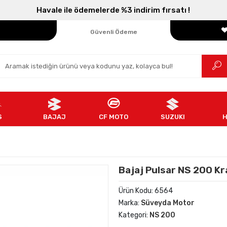
Havale ile ödemelerde %3 indirim fırsatı !
Parçanızın Online Adresi
100% Orijinal Ürün
Güvenli Ödeme
Ücretsiz İade
S
BAJAJ
CF MOTO
SUZUKI
Bajaj Pulsar NS 200 Kr
Ürün Kodu:
6564
Marka:
Süveyda Motor
Kategori:
NS 200