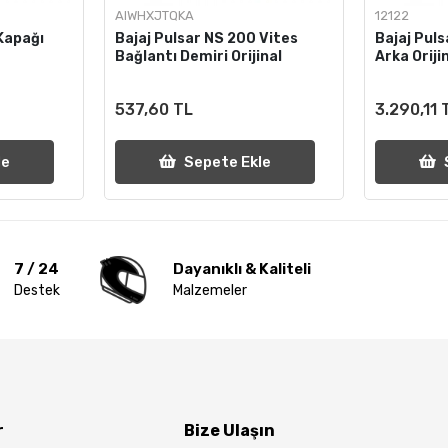
AIWHXJTQKA
12122
Kapağı
Bajaj Pulsar NS 200 Vites
Bajaj Puls
Bağlantı Demiri Orijinal
Arka Oriji
537,60 TL
3.290,11 
le
Sepete Ekle
7 / 24
Dayanıklı & Kaliteli
Destek
Malzemeler
r
Bize Ulaşın