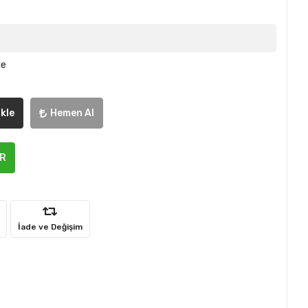
le
kle
Hemen Al
ER
İade ve Değişim