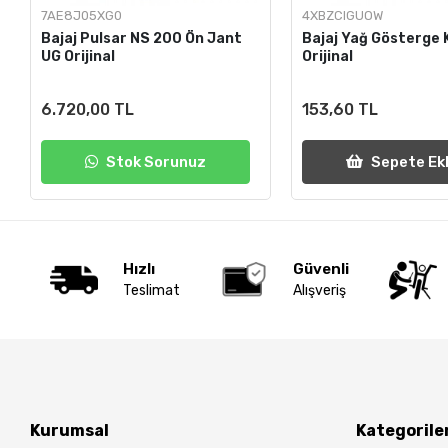
7AE8J05XG0
4XBZCIGUOW
Bajaj Pulsar NS 200 Ön Jant
Bajaj Yağ Gösterge 
UG Orijinal
Orijinal
6.720,00 TL
153,60 TL
Stok Sorunuz
Sepete Ek
Hızlı
Güvenli
Teslimat
Alışveriş
Kurumsal
Kategorile