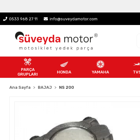
0533 968 27 11
info@suveydamotor.com
PARÇA
HONDA
YAMAHA
TV
GRUPLARI
Ana Sayfa
BAJAJ
NS 200