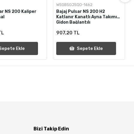
WSGBSGJSQO-1462
ar NS 200 Kaliper
Bajaj Pulsar NS 200 H2
nal
Katlanır Kanatlı Ayna Takımı
Gidon Bağlantılı
TL
907,20 TL
Sepete Ekle
Sepete Ekle
Bizi Takip Edin