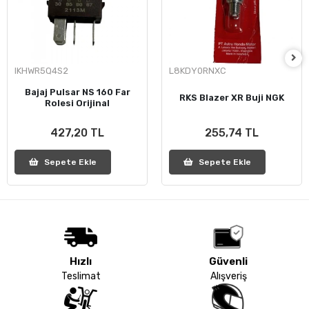
IKHWR5Q4S2
L8KDY0RNXC
Bajaj Pulsar NS 160 Far
RKS Blazer XR Buji NGK
Rolesi Orijinal
427,20 TL
255,74 TL
Sepete Ekle
Sepete Ekle
Hızlı
Güvenli
Teslimat
Alışveriş