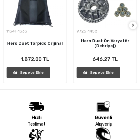
11341-1333
9725-1458
Hero Duet Ön Varyatör
Hero Duet Torpido Orijinal
(Debriyaj)
1.872,00 TL
646,27 TL
Sepete Ekle
Sepete Ekle
Hızlı
Güvenli
Teslimat
Alışveriş