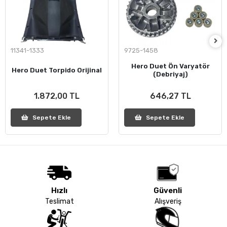
11341-1333
9725-1458
Hero Duet Ön Varyatör
Hero Duet Torpido Orijinal
(Debriyaj)
1.872,00 TL
646,27 TL
Sepete Ekle
Sepete Ekle
Hızlı
Güvenli
Teslimat
Alışveriş