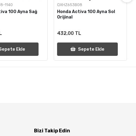
8-1140
QXHZ653B08
iva 100 Ayna Sağ
Honda Activa 100 Ayna Sol
Orijinal
L
432,00 TL
Sepete Ekle
Sepete Ekle
Bizi Takip Edin