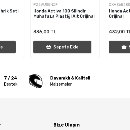
PZ2VUS5NJF
QXHZ653B0
hrik Seti
Honda Activa 100 Silindir
Honda Act
Muhafaza Plastiği Alt Orijinal
Orijinal
336,00 TL
432,00 T
le
Sepete Ekle
7 / 24
Dayanıklı & Kaliteli
Destek
Malzemeler
r
Bize Ulaşın