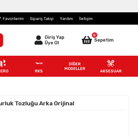
Favorilerim
Sipariş Takip
Yardım
İletişim
0
Giriş Yap
Sepetim
Üye Ol
DİĞER
MODELLER
HERO
RKS
AKSESUAR
luk Tozluğu Arka Orijinal