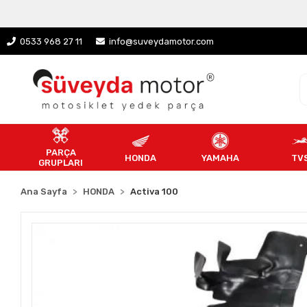
0533 968 27 11
info@suveydamotor.com
PARÇA
HONDA
YAMAHA
TV
GRUPLARI
Ana Sayfa
HONDA
Activa 100