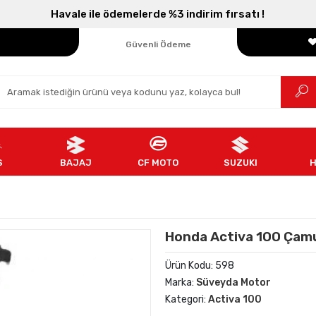
Havale ile ödemelerde %3 indirim fırsatı !
Parçanızın Online Adresi
100% Orijinal Ürün
Güvenli Ödeme
Ücretsiz İade
S
BAJAJ
CF MOTO
SUZUKI
Honda Activa 100 Çamur
Ürün Kodu:
598
Marka:
Süveyda Motor
Kategori:
Activa 100