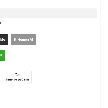
e
kle
Hemen Al
ER
İade ve Değişim