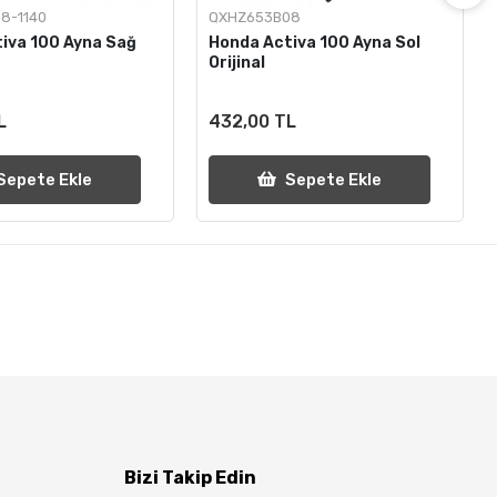
8-1140
QXHZ653B08
iva 100 Ayna Sağ
Honda Activa 100 Ayna Sol
Orijinal
L
432,00 TL
Sepete Ekle
Sepete Ekle
Bizi Takip Edin