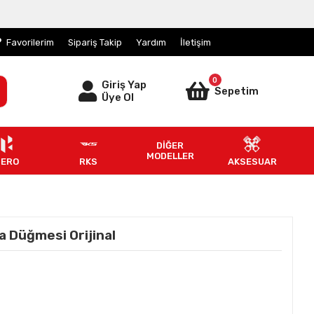
Favorilerim
Sipariş Takip
Yardım
İletişim
0
Giriş Yap
Sepetim
Üye Ol
DİĞER
MODELLER
HERO
RKS
AKSESUAR
 Düğmesi Orijinal