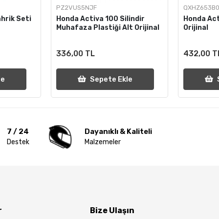
PZ2VUS5NJF
QXHZ653B0
hrik Seti
Honda Activa 100 Silindir
Honda Act
Muhafaza Plastiği Alt Orijinal
Orijinal
336,00 TL
432,00 T
le
Sepete Ekle
7 / 24
Dayanıklı & Kaliteli
Destek
Malzemeler
r
Bize Ulaşın