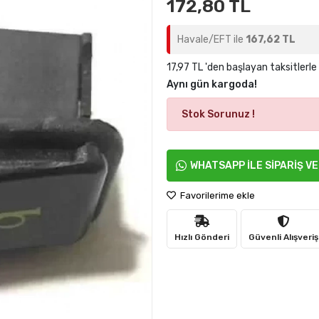
172,80 TL
Havale/EFT ile
167,62 TL
17,97 TL 'den başlayan taksitlerle
Aynı gün kargoda!
Stok Sorunuz !
WHATSAPP İLE SİPARİŞ V
Favorilerime ekle
Hızlı Gönderi
Güvenli Alışveriş