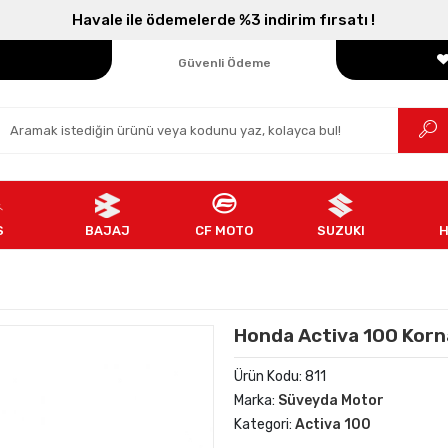
Havale ile ödemelerde %3 indirim fırsatı !
Parçanızın Online Adresi
100% Orijinal Ürün
Güvenli Ödeme
Ücretsiz İade
S
BAJAJ
CF MOTO
SUZUKI
Honda Activa 100 Korna
Ürün Kodu:
811
Marka:
Süveyda Motor
Kategori:
Activa 100