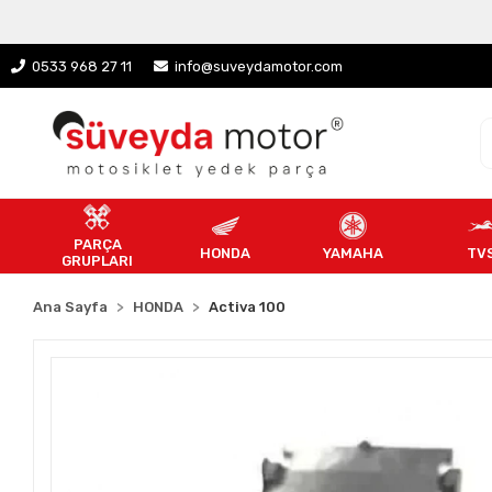
0533 968 27 11
info@suveydamotor.com
PARÇA
HONDA
YAMAHA
TV
GRUPLARI
Ana Sayfa
HONDA
Activa 100