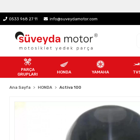
0533 968 27 11
info@suveydamotor.com
PARÇA
HONDA
YAMAHA
TV
GRUPLARI
Ana Sayfa
HONDA
Activa 100