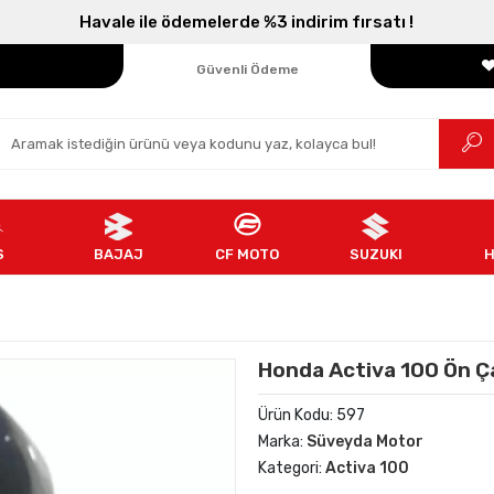
Havale ile ödemelerde %3 indirim fırsatı !
Parçanızın Online Adresi
100% Orijinal Ürün
Güvenli Ödeme
Ücretsiz İade
S
BAJAJ
CF MOTO
SUZUKI
Honda Activa 100 Ön Ç
Ürün Kodu:
597
Marka:
Süveyda Motor
Kategori:
Activa 100