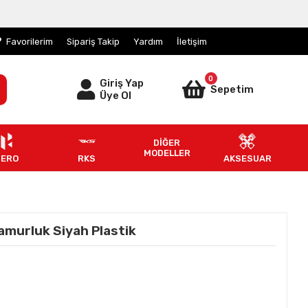
Favorilerim
Sipariş Takip
Yardım
İletişim
0
Giriş Yap
Sepetim
Üye Ol
DİĞER
MODELLER
HERO
RKS
AKSESUAR
amurluk Siyah Plastik