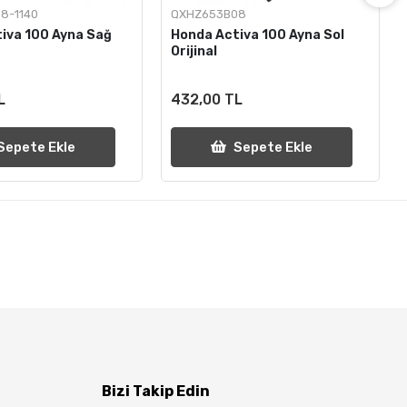
8-1140
QXHZ653B08
iva 100 Ayna Sağ
Honda Activa 100 Ayna Sol
Orijinal
L
432,00 TL
Sepete Ekle
Sepete Ekle
Bizi Takip Edin