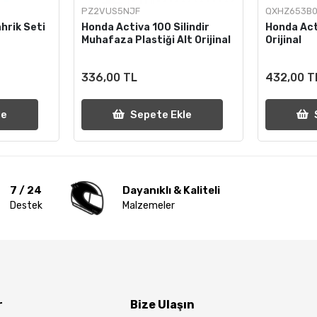
PZ2VUS5NJF
QXHZ653B0
hrik Seti
Honda Activa 100 Silindir
Honda Act
Muhafaza Plastiği Alt Orijinal
Orijinal
336,00 TL
432,00 T
le
Sepete Ekle
7 / 24
Dayanıklı & Kaliteli
Destek
Malzemeler
r
Bize Ulaşın