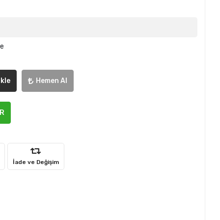
le
kle
Hemen Al
ER
İade ve Değişim