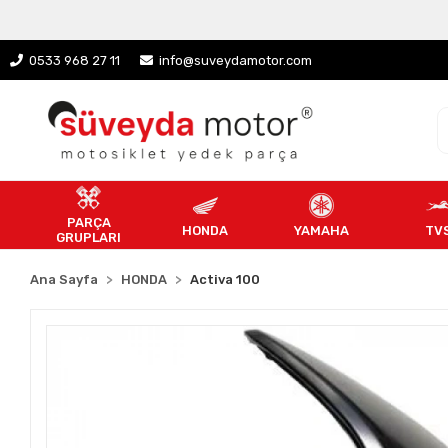
0533 968 27 11
info@suveydamotor.com
PARÇA
HONDA
YAMAHA
TV
GRUPLARI
Ana Sayfa
HONDA
Activa 100