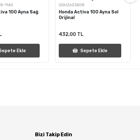
8-1140
QXHZ653B08
iva 100 Ayna Sağ
Honda Activa 100 Ayna Sol
Orijinal
L
432,00 TL
Sepete Ekle
Sepete Ekle
Bizi Takip Edin