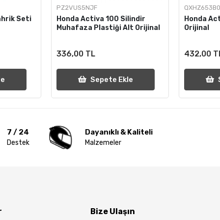
PZ2VUS5NJF
QXHZ653B0
hrik Seti
Honda Activa 100 Silindir
Honda Act
Muhafaza Plastiği Alt Orijinal
Orijinal
336,00 TL
432,00 T
le
Sepete Ekle
7 / 24
Dayanıklı & Kaliteli
Destek
Malzemeler
r
Bize Ulaşın