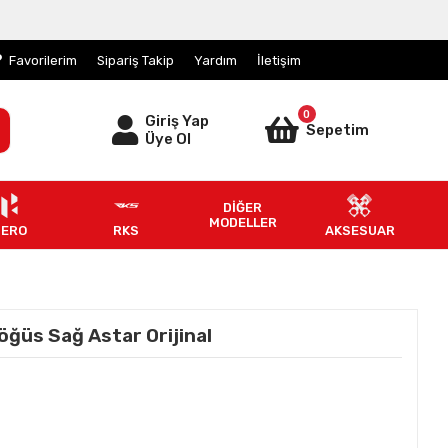
Favorilerim
Sipariş Takip
Yardım
İletişim
0
Giriş Yap
Sepetim
Üye Ol
DİĞER
MODELLER
HERO
RKS
AKSESUAR
ğüs Sağ Astar Orijinal