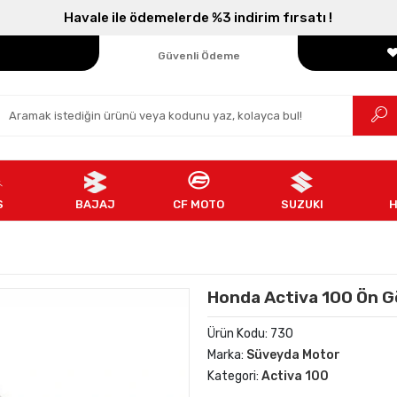
Havale ile ödemelerde %3 indirim fırsatı !
Parçanızın Online Adresi
100% Orijinal Ürün
Güvenli Ödeme
Ücretsiz İade
S
BAJAJ
CF MOTO
SUZUKI
Honda Activa 100 Ön Gö
Ürün Kodu:
730
Marka:
Süveyda Motor
Kategori:
Activa 100