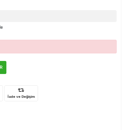
le
ER
İade ve Değişim