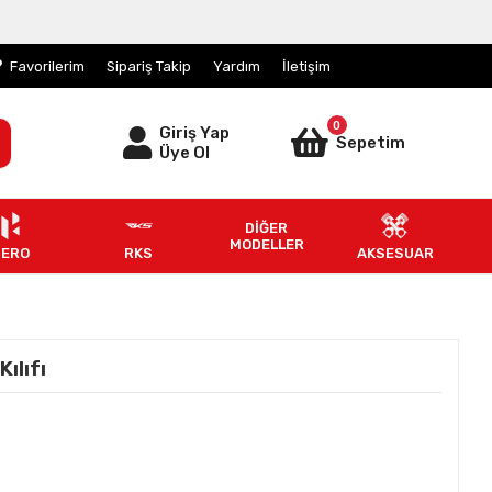
Favorilerim
Sipariş Takip
Yardım
İletişim
0
Giriş Yap
Sepetim
Üye Ol
DİĞER
MODELLER
HERO
RKS
AKSESUAR
ılıfı