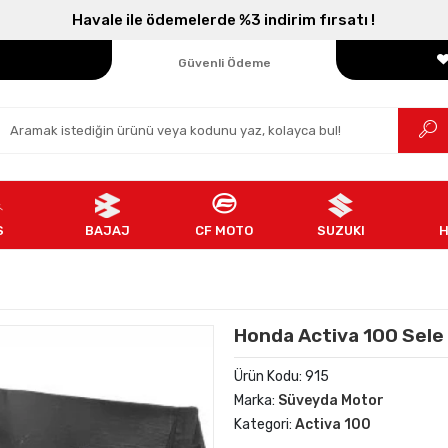
Parçanızın Online Adresi
Havale ile ödemelerde %3 indirim fırsatı !
100% Orijinal Ürün
Güvenli Ödeme
Ücretsiz İade
S
BAJAJ
CF MOTO
SUZUKI
Honda Activa 100 Sele K
Ürün Kodu:
915
Marka:
Süveyda Motor
Kategori:
Activa 100