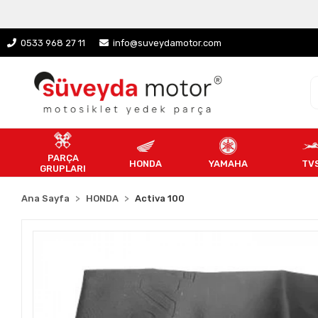
0533 968 27 11
info@suveydamotor.com
PARÇA
HONDA
YAMAHA
TV
GRUPLARI
Ana Sayfa
HONDA
Activa 100