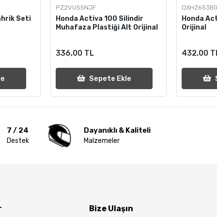
PZ2VUS5NJF
QXHZ653B0
hrik Seti
Honda Activa 100 Silindir
Honda Act
Muhafaza Plastiği Alt Orijinal
Orijinal
336,00 TL
432,00 T
le
Sepete Ekle
7 / 24
Dayanıklı & Kaliteli
Destek
Malzemeler
r
Bize Ulaşın