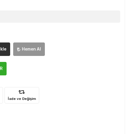
kle
Hemen Al
ER
İade ve Değişim