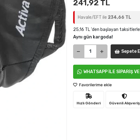
241,92 TL
Havale/EFT ile
234,66 TL
25,16 TL 'den başlayan taksitlerle
Aynı gün kargoda!
Sepete E
WHATSAPP İLE SİPARİŞ V
Favorilerime ekle
Hızlı Gönderi
Güvenli Alışveriş