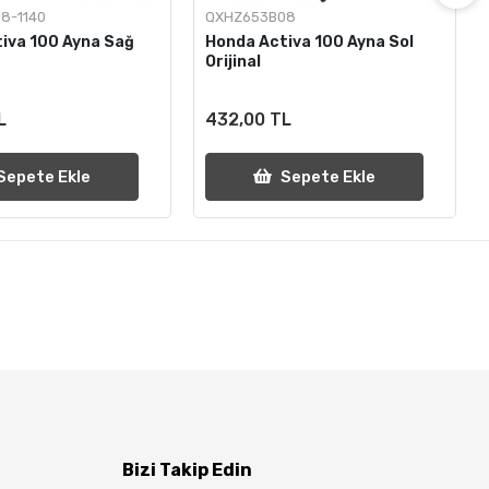
8-1140
QXHZ653B08
iva 100 Ayna Sağ
Honda Activa 100 Ayna Sol
Orijinal
L
432,00 TL
Sepete Ekle
Sepete Ekle
Bizi Takip Edin