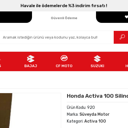
Havale ile ödemelerde %3 indirim fırsatı !
Parçanızın Online Adresi
100% Orijinal Ürün
Güvenli Ödeme
Ücretsiz İade
S
BAJAJ
CF MOTO
SUZUKI
Honda Activa 100 Silind
Ürün Kodu:
920
Marka:
Süveyda Motor
Kategori:
Activa 100