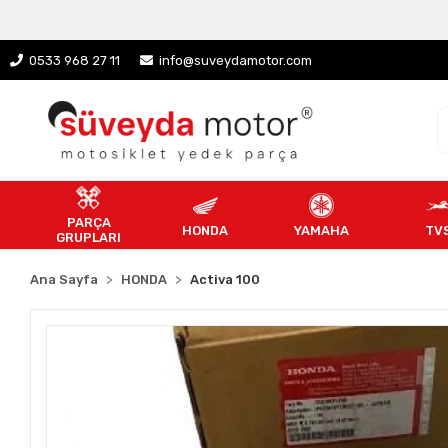
0533 968 27 11
info@suveydamotor.com
PARÇA
HONDA
YAMAHA
TV
GRUPLARI
Ana Sayfa
HONDA
Activa 100