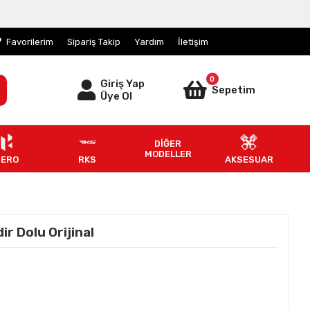
Favorilerim
Sipariş Takip
Yardım
İletişim
0
Giriş Yap
Sepetim
Üye Ol
DİĞER
MODELLER
HERO
RKS
AKSESUAR
ir Dolu Orijinal