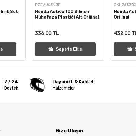
PZ2VUS5NJF
QXHZ653B0
hrik Seti
Honda Activa 100 Silindir
Honda Act
Muhafaza Plastiği Alt Orijinal
Orijinal
336,00 TL
432,00 T
le
Sepete Ekle
7 / 24
Dayanıklı & Kaliteli
Destek
Malzemeler
r
Bize Ulaşın