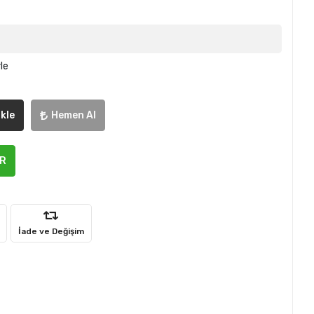
le
kle
Hemen Al
ER
İade ve Değişim