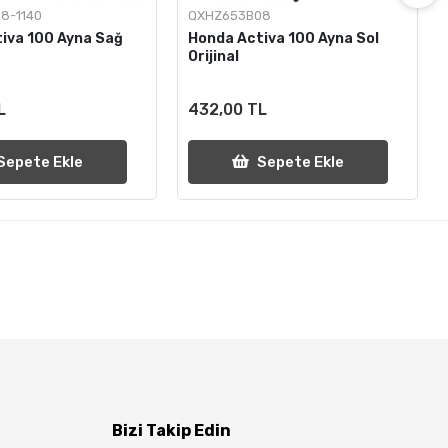
8-1140
QXHZ653B08
iva 100 Ayna Sağ
Honda Activa 100 Ayna Sol
Orijinal
L
432,00 TL
Sepete Ekle
Sepete Ekle
Bizi Takip Edin