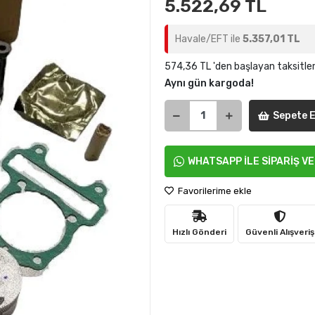
5.522,69 TL
Havale/EFT ile
5.357,01 TL
574,36 TL 'den başlayan taksitler
Aynı gün kargoda!
Sepete E
WHATSAPP İLE SİPARİŞ V
Favorilerime ekle
Hızlı Gönderi
Güvenli Alışveriş