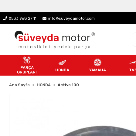
0533 968 27 11
info@suveydamotor.com
PARÇA
HONDA
YAMAHA
TV
GRUPLARI
Ana Sayfa
HONDA
Activa 100