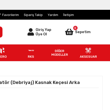
Favorilerim
Sipariş Takip
Yardım
İletişim
0
Giriş Yap
Sepetim
Üye Ol
DİĞER
MODELLER
HERO
RKS
AKSESUAR
atör (Debriyaj) Kasnak Keçesi Arka