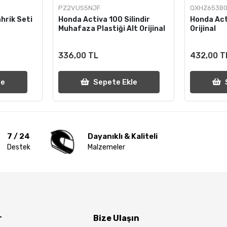
PZ2VUS5NJF
QXHZ653B0
hrik Seti
Honda Activa 100 Silindir
Honda Act
Muhafaza Plastiği Alt Orijinal
Orijinal
336,00 TL
432,00 T
le
Sepete Ekle
7 / 24
Dayanıklı & Kaliteli
Destek
Malzemeler
r
Bize Ulaşın