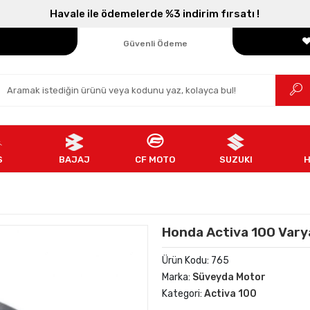
Havale ile ödemelerde %3 indirim fırsatı !
Parçanızın Online Adresi
100% Orijinal Ürün
Güvenli Ödeme
Ücretsiz İade
S
BAJAJ
CF MOTO
SUZUKI
Honda Activa 100 Vary
Ürün Kodu:
765
Marka:
Süveyda Motor
Kategori:
Activa 100