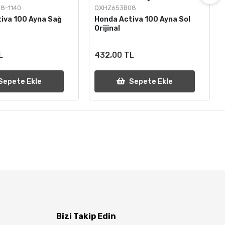
8-1140
QXHZ653B08
iva 100 Ayna Sağ
Honda Activa 100 Ayna Sol
Orijinal
L
432,00 TL
Sepete Ekle
Sepete Ekle
Bizi Takip Edin