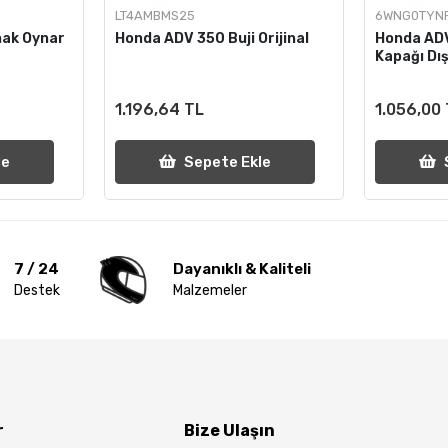
LT4AMBMS25
6WNG0TYN
ak Oynar
Honda ADV 350 Buji Orijinal
Honda ADV
Kapağı Dış
1.196,64 TL
1.056,00
le
Sepete Ekle
7 / 24
Dayanıklı & Kaliteli
Destek
Malzemeler
r
Bize Ulaşın