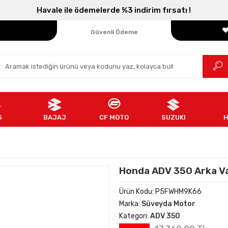
Havale ile ödemelerde %3 indirim fırsatı !
Parçanızın Online Adresi
100% Orijinal Ürün
Güvenli Ödeme
Ücretsiz İade
S
BAJAJ
CF MOTO
SUZUKI
Honda ADV 350 Arka Va
Ürün Kodu:
P5FWHM9K66
Marka:
Süveyda Motor
Kategori:
ADV 350