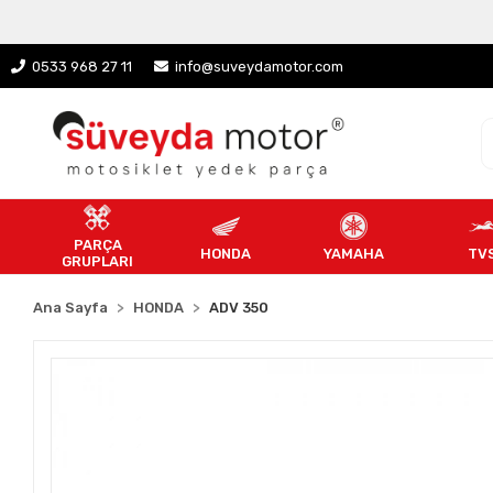
0533 968 27 11
info@suveydamotor.com
PARÇA
HONDA
YAMAHA
TV
GRUPLARI
Ana Sayfa
HONDA
ADV 350