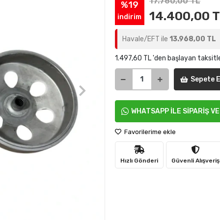
17.760,00 TL
%19
14.400,00 
indirim
Havale/EFT ile
13.968,00 TL
1.497,60 TL 'den başlayan taksitl
Sepete E
WHATSAPP İLE SİPARİŞ V
Favorilerime ekle
Hızlı Gönderi
Güvenli Alışveriş