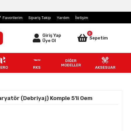
Favorilerim
Sipariş Takip
Yardım
İletişim
0
Giriş Yap
Sepetim
Üye Ol
DİĞER
MODELLER
HERO
RKS
AKSESUAR
ryatör (Debriyaj) Komple 5'li Oem