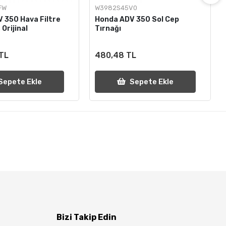
FW
W3982S45V0
 350 Hava Filtre
Honda ADV 350 Sol Cep
 Orijinal
Tırnağı
 TL
480,48 TL
Sepete Ekle
Sepete Ekle
Bizi Takip Edin