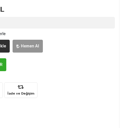
TL
erle
kle
Hemen Al
ER
İade ve Değişim