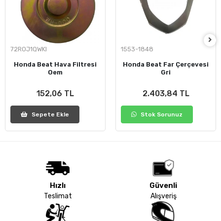
72ROJ1QWKI
1553-1848
Honda Beat Hava Filtresi
Honda Beat Far Çerçevesi
Oem
Gri
152,06 TL
2.403,84 TL
Sepete Ekle
Stok Sorunuz
Hızlı
Güvenli
Teslimat
Alışveriş