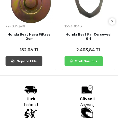
72ROJ1QWKI
1553-1848
Honda Beat Hava Filtresi
Honda Beat Far Çerçevesi
Oem
Gri
152,06 TL
2.403,84 TL
Sepete Ekle
Stok Sorunuz
Hızlı
Güvenli
Teslimat
Alışveriş