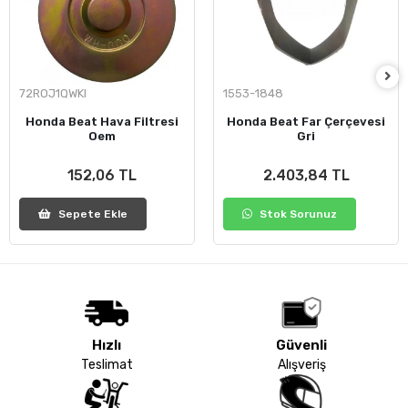
72ROJ1QWKI
1553-1848
Honda Beat Hava Filtresi
Honda Beat Far Çerçevesi
Oem
Gri
152,06 TL
2.403,84 TL
Sepete Ekle
Stok Sorunuz
Hızlı
Güvenli
Teslimat
Alışveriş