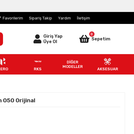
Favorilerim
Sipariş Takip
Yardım
İletişim
0
Giriş Yap
Sepetim
Üye Ol
DİĞER
MODELLER
HERO
RKS
AKSESUAR
050 Orijinal