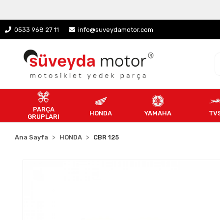
0533 968 27 11
info@suveydamotor.com
PARÇA
HONDA
YAMAHA
TV
GRUPLARI
Ana Sayfa
HONDA
CBR 125