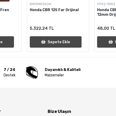
KM19MR3SCN
11792-1883
 Fren
Honda CBR 125 Far Orijinal
Honda CBR
12mm Orij
5.322,24 TL
48,00 TL
le
Sepete Ekle
7 / 24
Dayanıklı & Kaliteli
Destek
Malzemeler
r
Bize Ulaşın