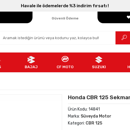
Havale ile ödemelerde %3 indirim fırsatı !
Parçanızın Online Adresi
100% Orijinal Ürün
Güvenli Ödeme
Ücretsiz İade
S
BAJAJ
CF MOTO
SUZUKI
Honda CBR 125 Sekman 
Ürün Kodu:
14841
Marka:
Süveyda Motor
Kategori:
CBR 125