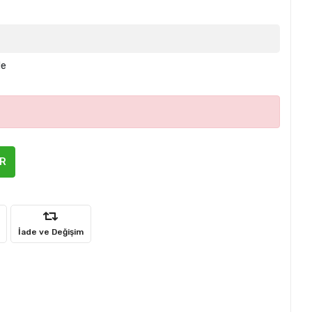
le
ER
İade ve Değişim