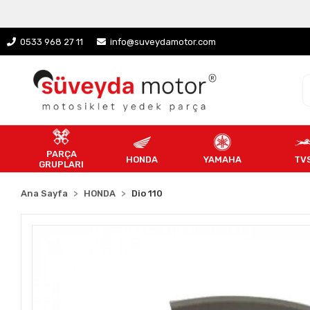
0533 968 27 11
info@suveydamotor.com
PARÇA
HONDA
YAMAHA
TV
GRUPLARI
Ana Sayfa
HONDA
Dio 110