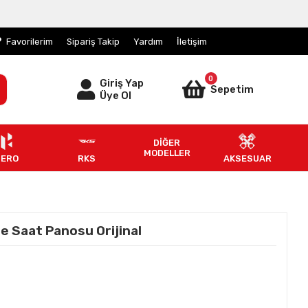
Favorilerim
Sipariş Takip
Yardım
İletişim
0
Giriş Yap
Sepetim
Üye Ol
DİĞER
MODELLER
HERO
RKS
AKSESUAR
e Saat Panosu Orijinal