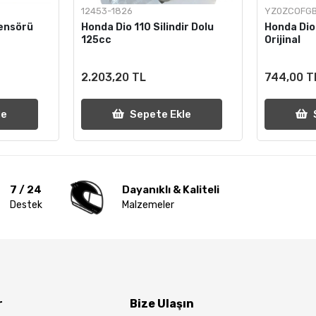
12453-1826
YZ0ZCOFG
Sensörü
Honda Dio 110 Silindir Dolu
Honda Di
125cc
Orijinal
2.203,20 TL
744,00 T
le
Sepete Ekle
7 / 24
Dayanıklı & Kaliteli
Destek
Malzemeler
r
Bize Ulaşın