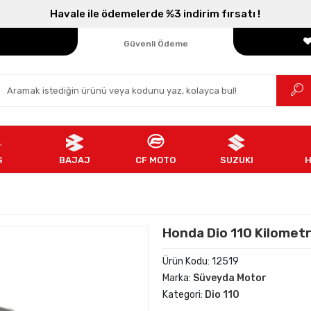
Havale ile ödemelerde %3 indirim fırsatı !
Parçanızın Online Adresi
100% Orijinal Ürün
Güvenli Ödeme
Ücretsiz İade
S
BAJAJ
CF MOTO
SUZUKI
Honda Dio 110 Kilometr
Ürün Kodu:
12519
Marka:
Süveyda Motor
Kategori:
Dio 110