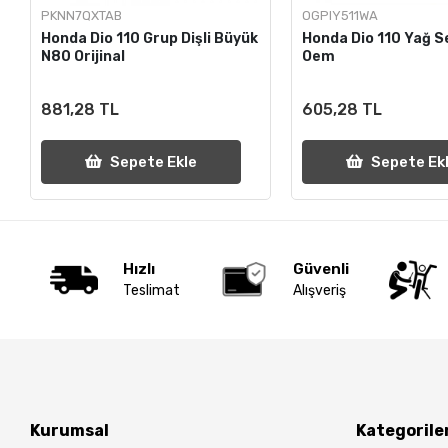
PKNN7QXTAB
OGPIY511WA
Honda Dio 110 Grup Dişli Büyük
Honda Dio 110 Yağ 
N80 Orijinal
Oem
881,28 TL
605,28 TL
Sepete Ekle
Sepete Ek
Hızlı
Güvenli
Teslimat
Alışveriş
Kurumsal
Kategorile