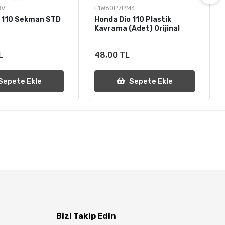
BV
F1W60P7PM4
o 110 Sekman STD
Honda Dio 110 Plastik
Kavrama (Adet) Orijinal
L
48,00 TL
Sepete Ekle
Sepete Ekle
Bizi Takip Edin