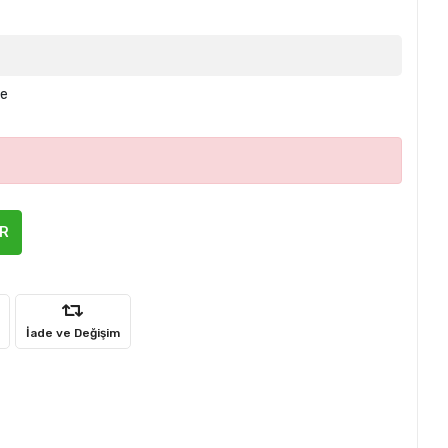
le
ER
İade ve Değişim