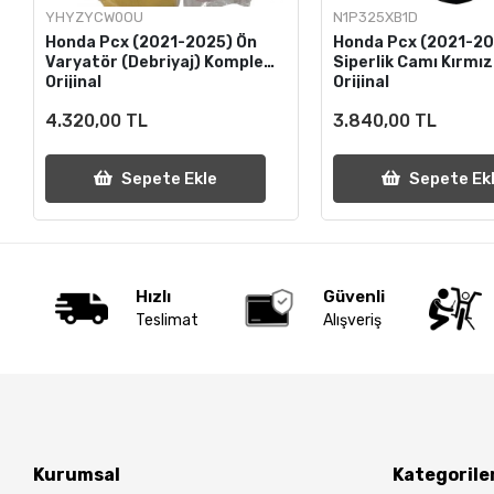
YHYZYCW0OU
N1P325XB1D
Honda Pcx (2021-2025) Ön
Honda Pcx (2021-2
Varyatör (Debriyaj) Komple
Siperlik Camı Kırmız
Orijinal
Orijinal
4.320,00 TL
3.840,00 TL
Sepete Ekle
Sepete Ek
Hızlı
Güvenli
Teslimat
Alışveriş
Kurumsal
Kategorile