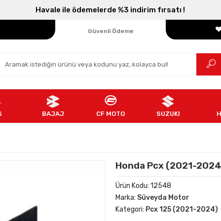
Havale ile ödemelerde %3 indirim fırsatı !
Parçanızın Online Adresi
100% Orijinal Ürün
Güvenli Ödeme
Ücretsiz İade
S
BAJAJ
CF MOTO
SUZUKI
Honda Pcx (2021-2024)
Ürün Kodu:
12548
Marka:
Süveyda Motor
Kategori:
Pcx 125 (2021-2024)