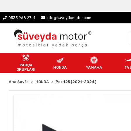
0533 968 27 11
info@suveydamotor.com
PARÇA
HONDA
YAMAHA
TV
GRUPLARI
Ana Sayfa
HONDA
Pcx 125 (2021-2024)