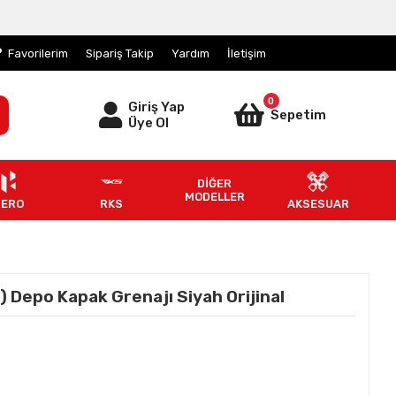
Favorilerim
Sipariş Takip
Yardım
İletişim
0
Giriş Yap
Sepetim
Üye Ol
DİĞER
MODELLER
HERO
RKS
AKSESUAR
 Depo Kapak Grenajı Siyah Orijinal