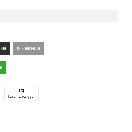
e
kle
Hemen Al
ER
İade ve Değişim