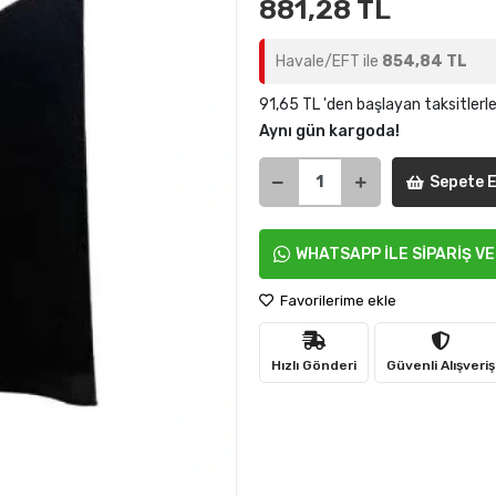
881,28 TL
Havale/EFT ile
854,84 TL
91,65 TL 'den başlayan taksitlerl
Aynı gün kargoda!
Sepete E
WHATSAPP İLE SİPARİŞ V
Favorilerime ekle
Hızlı Gönderi
Güvenli Alışveriş