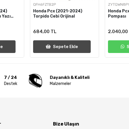
QFH6FZTB2P
ZYTQWN8P
024)
Honda Pcx (2021-2024)
Honda Pcx
ı Yazı
Torpido Cebi Orijinal
Pompası
684,00 TL
2.040,00
le
Sepete Ekle
7 / 24
Dayanıklı & Kaliteli
Destek
Malzemeler
r
Bize Ulaşın