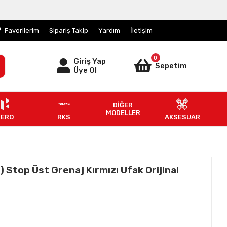
Favorilerim
Sipariş Takip
Yardım
İletişim
0
Giriş Yap
Sepetim
Üye Ol
DİĞER
MODELLER
HERO
RKS
AKSESUAR
Stop Üst Grenaj Kırmızı Ufak Orijinal