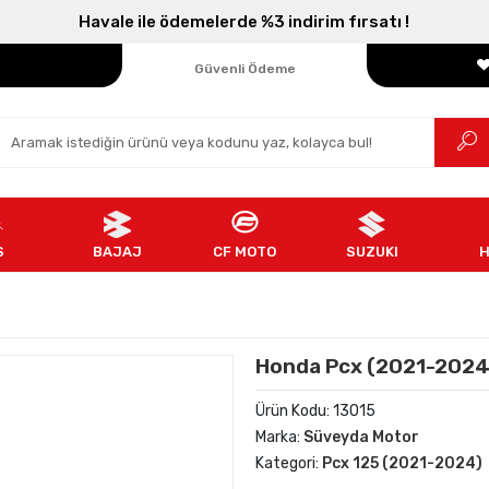
Havale ile ödemelerde %3 indirim fırsatı !
Parçanızın Online Adresi
100% Orijinal Ürün
Güvenli Ödeme
Ücretsiz İade
S
BAJAJ
CF MOTO
SUZUKI
Honda Pcx (2021-2024) 
Ürün Kodu:
13015
Marka:
Süveyda Motor
Kategori:
Pcx 125 (2021-2024)