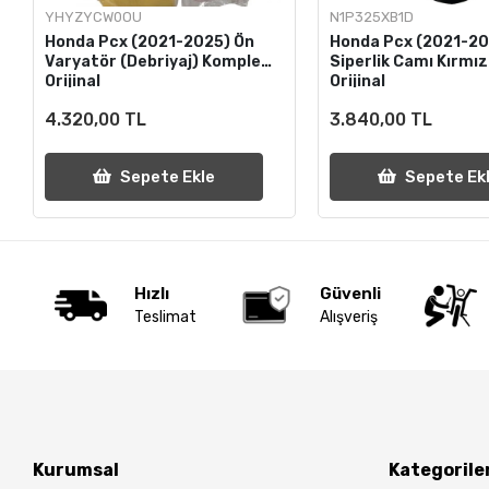
YHYZYCW0OU
N1P325XB1D
Honda Pcx (2021-2025) Ön
Honda Pcx (2021-2
Varyatör (Debriyaj) Komple
Siperlik Camı Kırmız
Orijinal
Orijinal
4.320,00 TL
3.840,00 TL
Sepete Ekle
Sepete Ek
Hızlı
Güvenli
Teslimat
Alışveriş
Kurumsal
Kategorile