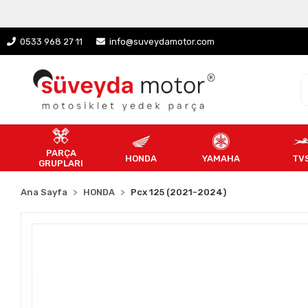
0533 968 27 11
info@suveydamotor.com
PARÇA
HONDA
YAMAHA
TV
GRUPLARI
Ana Sayfa
HONDA
Pcx 125 (2021-2024)