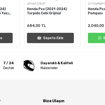
QFH6FZTB2P
ZYTQWN8P
024)
Honda Pcx (2021-2024)
Honda Pcx
ı Yazı
Torpido Cebi Orijinal
Pompası
684,00 TL
2.040,00
le
Sepete Ekle
7 / 24
Dayanıklı & Kaliteli
Destek
Malzemeler
r
Bize Ulaşın