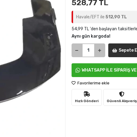
528,77 TL
Havale/EFT ile
512,90 TL
54,99 TL 'den başlayan taksitlerl
Aynı gün kargoda!
Sepete E
WHATSAPP İLE SİPARİŞ V
Favorilerime ekle
Hızlı Gönderi
Güvenli Alışveriş