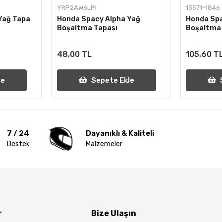
YRP2AW6LPI
13571-1846
Yağ Tapa
Honda Spacy Alpha Yağ
Honda Spa
Boşaltma Tapası
Boşaltma 
48,00 TL
105,60 T
le
Sepete Ekle
7 / 24
Dayanıklı & Kaliteli
Destek
Malzemeler
r
Bize Ulaşın