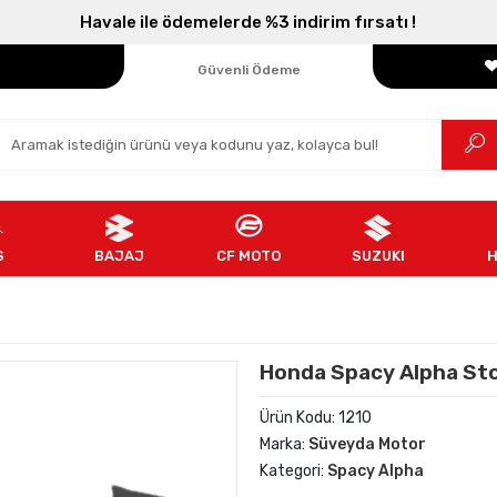
Havale ile ödemelerde %3 indirim fırsatı !
Parçanızın Online Adresi
100% Orijinal Ürün
Güvenli Ödeme
Ücretsiz İade
S
BAJAJ
CF MOTO
SUZUKI
Honda Spacy Alpha Sto
Ürün Kodu:
1210
Marka:
Süveyda Motor
Kategori:
Spacy Alpha