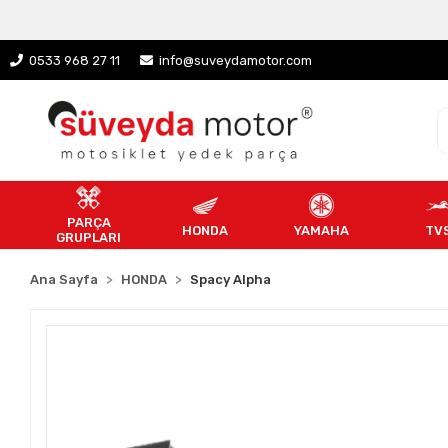
0533 968 27 11
info@suveydamotor.com
PARÇA
HONDA
YAMAHA
TV
GRUPLARI
Ana Sayfa
HONDA
Spacy Alpha