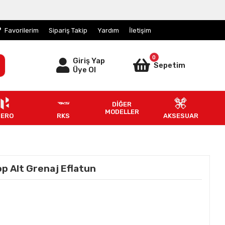
Favorilerim
Sipariş Takip
Yardım
İletişim
0
Giriş Yap
Sepetim
Üye Ol
DİĞER
MODELLER
HERO
RKS
AKSESUAR
p Alt Grenaj Eflatun