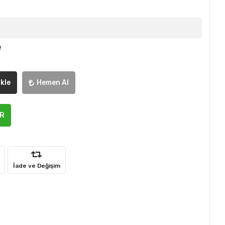
e
kle
Hemen Al
ER
İade ve Değişim