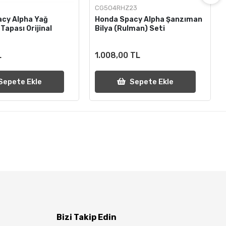
CG5O4RHZ23
cy Alpha Yağ
Honda Spacy Alpha Şanzıman
Tapası Orijinal
Bilya (Rulman) Seti
L
1.008,00 TL
Sepete Ekle
Sepete Ekle
Bizi Takip Edin