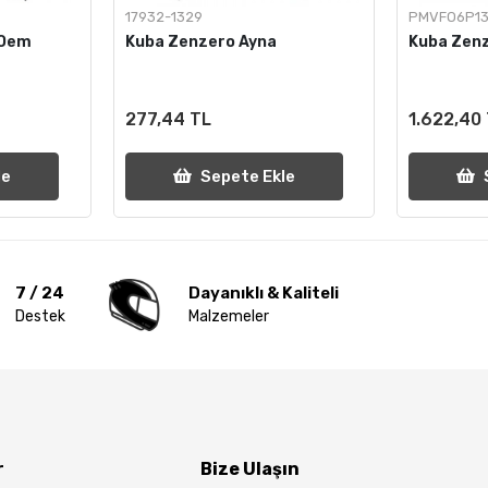
17932-1329
PMVFO6P1
 Oem
Kuba Zenzero Ayna
Kuba Zen
277,44 TL
1.622,40
le
Sepete Ekle
7 / 24
Dayanıklı & Kaliteli
Destek
Malzemeler
r
Bize Ulaşın