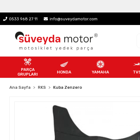
0533 968 27 11
info@suveydamotor.com
PARÇA
HONDA
YAMAHA
TV
GRUPLARI
Ana Sayfa
RKS
Kuba Zenzero