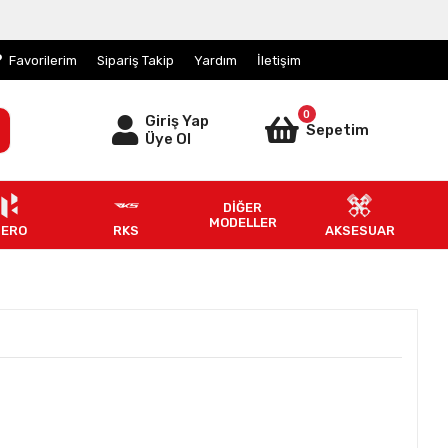
Favorilerim
Sipariş Takip
Yardım
İletişim
0
Giriş Yap
Sepetim
Üye Ol
DİĞER
MODELLER
HERO
RKS
AKSESUAR