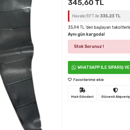
345,60 TL
Havale/EFT ile
335,23 TL
35,94 TL 'den başlayan taksitlerl
Aynı gün kargoda!
Stok Sorunuz !
WHATSAPP İLE SİPARİŞ V
Favorilerime ekle
Hızlı Gönderi
Güvenli Alışveriş