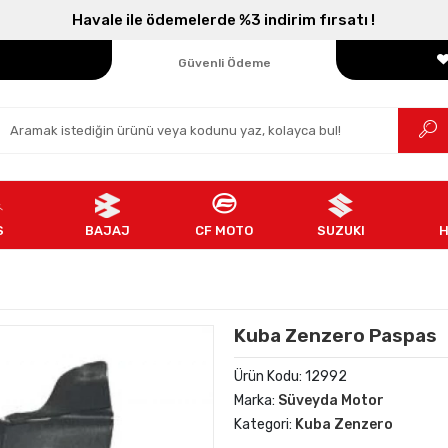
Havale ile ödemelerde %3 indirim fırsatı !
Parçanızın Online Adresi
100% Orijinal Ürün
Güvenli Ödeme
Ücretsiz İade
S
BAJAJ
CF MOTO
SUZUKI
Kuba Zenzero Paspas
Ürün Kodu:
12992
Marka:
Süveyda Motor
Kategori:
Kuba Zenzero