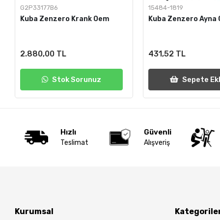
G2P33177B6
15484-1819
Kuba Zenzero Krank Oem
Kuba Zenzero Ayna
2.880,00 TL
431,52 TL
Stok Sorunuz
Sepete Ek
Hızlı
Güvenli
Teslimat
Alışveriş
Kurumsal
Kategorile