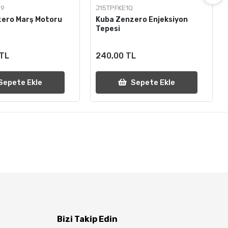
39
J15TPFKE1Q
zero Marş Motoru
Kuba Zenzero Enjeksiyon
Tepesi
 TL
240,00 TL
Sepete Ekle
Sepete Ekle
Bizi Takip Edin