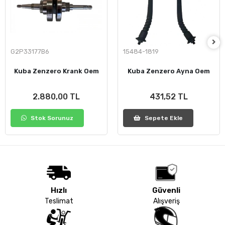
G2P33177B6
15484-1819
Kuba Zenzero Krank Oem
Kuba Zenzero Ayna Oem
2.880,00 TL
431,52 TL
Stok Sorunuz
Sepete Ekle
Hızlı
Güvenli
Teslimat
Alışveriş