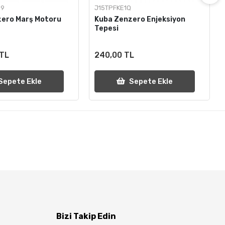
39
J15TPFKE1Q
zero Marş Motoru
Kuba Zenzero Enjeksiyon
Tepesi
 TL
240,00 TL
Sepete Ekle
Sepete Ekle
Bizi Takip Edin