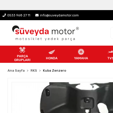
0533 968 27 11
info@suveydamotor.com
PARÇA
HONDA
YAMAHA
TV
GRUPLARI
Ana Sayfa
RKS
Kuba Zenzero