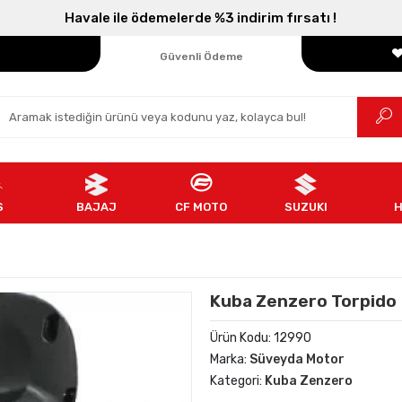
Havale ile ödemelerde %3 indirim fırsatı !
Parçanızın Online Adresi
100% Orijinal Ürün
Güvenli Ödeme
Ücretsiz İade
S
BAJAJ
CF MOTO
SUZUKI
Kuba Zenzero Torpido
Ürün Kodu:
12990
Marka:
Süveyda Motor
Kategori:
Kuba Zenzero