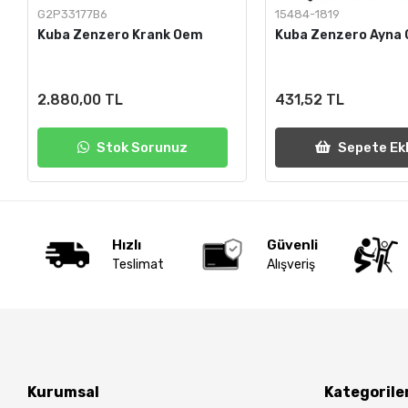
G2P33177B6
15484-1819
Kuba Zenzero Krank Oem
Kuba Zenzero Ayna
2.880,00 TL
431,52 TL
Stok Sorunuz
Sepete Ek
Hızlı
Güvenli
Teslimat
Alışveriş
Kurumsal
Kategorile