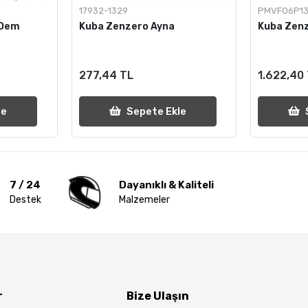
17932-1329
PMVFO6P1
 Oem
Kuba Zenzero Ayna
Kuba Zen
277,44 TL
1.622,40
le
Sepete Ekle
7 / 24
Dayanıklı & Kaliteli
Destek
Malzemeler
r
Bize Ulaşın