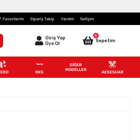
Favorilerim
Sipariş Takip
Yardım
İletişim
0
Giriş Yap
Sepetim
Üye Ol
DİĞER
MODELLER
HERO
RKS
AKSESUAR