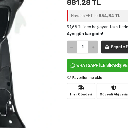
881,28 TL
Havale/EFT ile
854,84 TL
91,65 TL 'den başlayan taksitlerl
Aynı gün kargoda!
Sepete E
WHATSAPP İLE SİPARİŞ V
Favorilerime ekle
Hızlı Gönderi
Güvenli Alışveriş