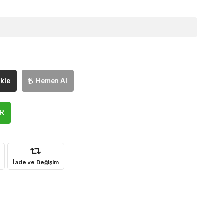
e
kle
Hemen Al
ER
İade ve Değişim