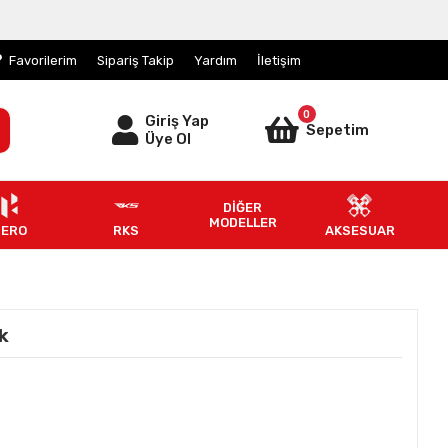
Favorilerim
Sipariş Takip
Yardım
İletişim
0
Giriş Yap
Sepetim
Üye Ol
DİĞER
MODELLER
HERO
RKS
AKSESUAR
k