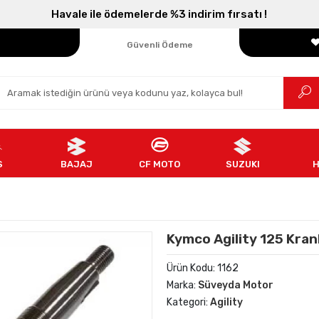
Havale ile ödemelerde %3 indirim fırsatı !
Parçanızın Online Adresi
100% Orijinal Ürün
Güvenli Ödeme
Ücretsiz İade
S
BAJAJ
CF MOTO
SUZUKI
Kymco Agility 125 Kran
Ürün Kodu:
1162
Marka:
Süveyda Motor
Kategori:
Agility