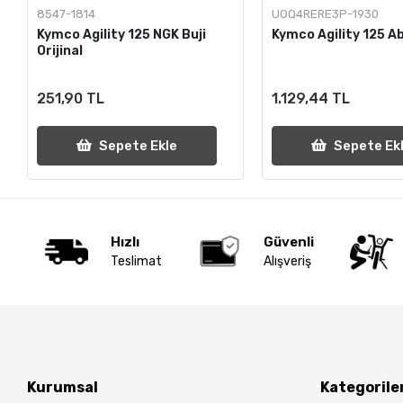
8547-1814
UOQ4RERE3P-1930
Kymco Agility 125 NGK Buji
Kymco Agility 125 A
Orijinal
251,90 TL
1.129,44 TL
Sepete Ekle
Sepete Ek
Hızlı
Güvenli
Teslimat
Alışveriş
Kurumsal
Kategorile