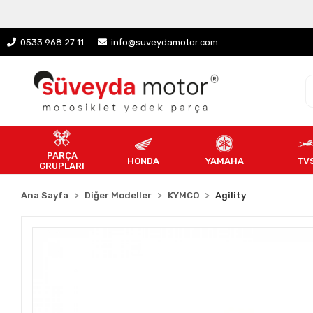
0533 968 27 11
info@suveydamotor.com
PARÇA
HONDA
YAMAHA
TV
GRUPLARI
Ana Sayfa
Diğer Modeller
KYMCO
Agility