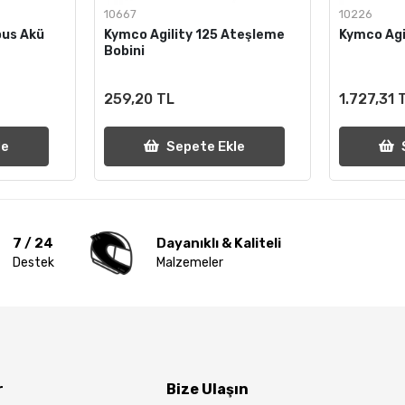
10667
10226
bus Akü
Kymco Agility 125 Ateşleme
Kymco Agil
Bobini
259,20 TL
1.727,31 
le
Sepete Ekle
7 / 24
Dayanıklı & Kaliteli
Destek
Malzemeler
r
Bize Ulaşın