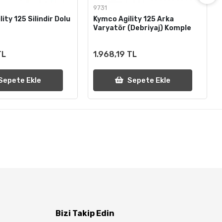
9731
ity 125 Silindir Dolu
Kymco Agility 125 Arka
Varyatör (Debriyaj) Komple
TL
1.968,19 TL
Sepete Ekle
Sepete Ekle
Bizi Takip Edin