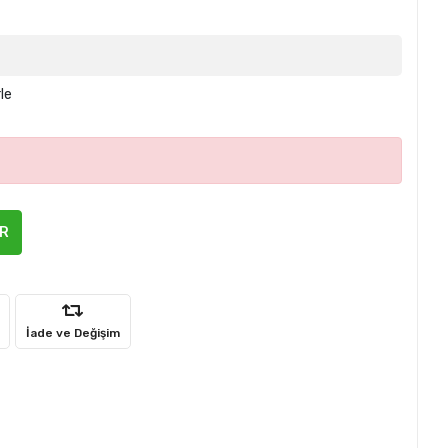
le
ER
İade ve Değişim