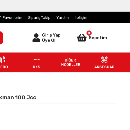
Favorilerim
Sipariş Takip
Yardım
İletişim
0
Giriş Yap
Sepetim
Üye Ol
DİĞER
MODELLER
HERO
RKS
AKSESUAR
ekman 100 Jcc