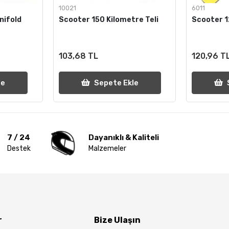
10021
6011
nifold
Scooter 150 Kilometre Teli
Scooter 1
103,68 TL
120,96 T
le
Sepete Ekle
7 / 24
Dayanıklı & Kaliteli
Destek
Malzemeler
r
Bize Ulaşın