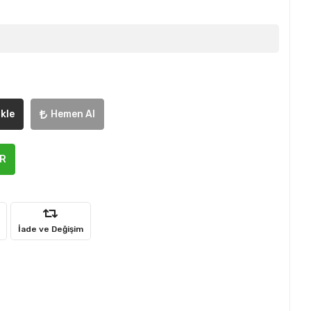
kle
Hemen Al
ER
İade ve Değişim