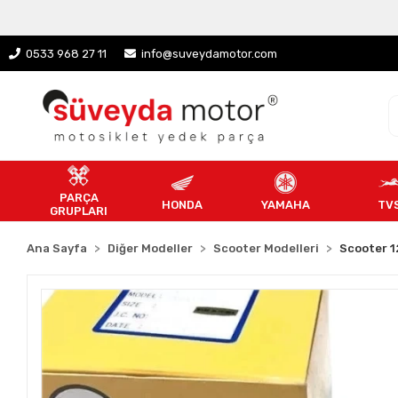
0533 968 27 11
info@suveydamotor.com
PARÇA
HONDA
YAMAHA
TV
GRUPLARI
Ana Sayfa
Diğer Modeller
Scooter Modelleri
Scooter 1