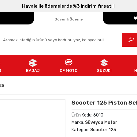
Havale ile ödemelerde %3 indirim fırsatı !
Parçanızın Online Adresi
100% Orijinal Ürün
Güvenli Ödeme
Ücretsiz İade
S
BAJAJ
CF MOTO
SUZUKI
25
Scooter 125 Piston S
Ürün Kodu:
6010
Marka:
Süveyda Motor
Kategori:
Scooter 125