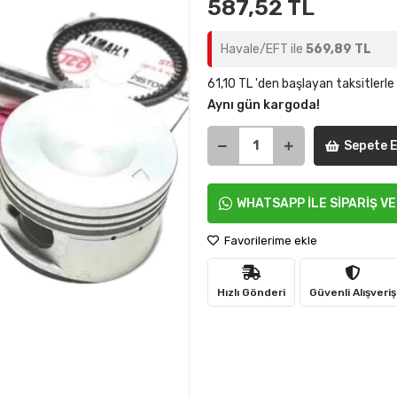
587,52 TL
Havale/EFT ile
569,89 TL
61,10 TL 'den başlayan taksitlerle
Aynı gün kargoda!
Sepete E
WHATSAPP İLE SİPARİŞ V
Favorilerime ekle
Hızlı Gönderi
Güvenli Alışveriş