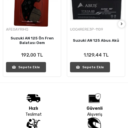
AFE0AYRIHQ
UOQ4RERE3P-1109
Suzuki AN 125 Ön Fren
Suzuki AN 125 Abus Akü
Balatası Oem
192,00 TL
1.129,44 TL
Sepete Ekle
Sepete Ekle
Hızlı
Güvenli
Teslimat
Alışveriş