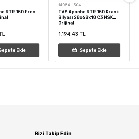
14084-1504
he RTR 150 Fren
TVS Apache RTR 150 Krank
inal
Bilyası 28x68x18 C3 NSK
Orijinal
 TL
1.194,43 TL
Sepete Ekle
Sepete Ekle
Bizi Takip Edin