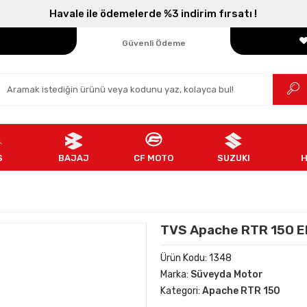
Havale ile ödemelerde %3 indirim fırsatı !
Parçanızın Online Adresi
100% Orijinal Ürün
Güvenli Ödeme
Ücretsiz İade
S
BAJAJ
CF MOTO
SUZUKI
TVS Apache RTR 150 Elci
Ürün Kodu:
1348
Marka:
Süveyda Motor
Kategori:
Apache RTR 150