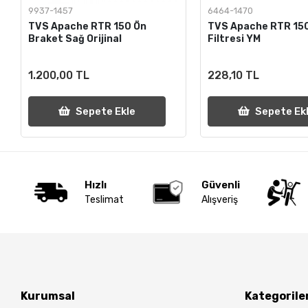
9937-1457
6464-1470
TVS Apache RTR 150 Ön
TVS Apache RTR 15
Braket Sağ Orijinal
Filtresi YM
1.200,00 TL
228,10 TL
Sepete Ekle
Sepete Ek
Hızlı
Güvenli
Teslimat
Alışveriş
Kurumsal
Kategorile