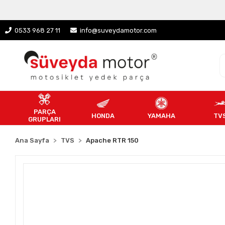
0533 968 27 11
info@suveydamotor.com
PARÇA
HONDA
YAMAHA
TV
GRUPLARI
Ana Sayfa
TVS
Apache RTR 150