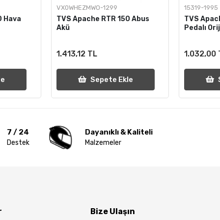
VX0WHEZMWO-1299
15319-1995
0 Hava
TVS Apache RTR 150 Abus
TVS Apac
Akü
Pedalı Orij
1.413,12 TL
1.032,00
le
Sepete Ekle
7 / 24
Dayanıklı & Kaliteli
Destek
Malzemeler
r
Bize Ulaşın