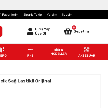
Favorilerim
Sipariş Takip
Yardım
İletişim
0
Giriş Yap
Sepetim
Üye Ol
DİĞER
MODELLER
HERO
RKS
AKSESUAR
k Sağ Lastikli Orijinal