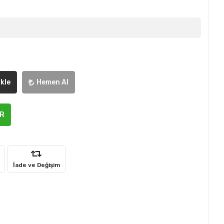
kle
Hemen Al
ER
İade ve Değişim