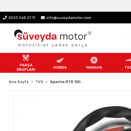
0533 968 27 11
info@suveydamotor.com
PARÇA
HONDA
YAMAHA
TV
GRUPLARI
Ana Sayfa
TVS
Apache RTR 150