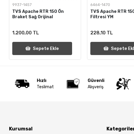
9937-1457
6464-1470
TVS Apache RTR 150 Ön
TVS Apache RTR 15
Braket Sağ Orijinal
Filtresi YM
1.200,00 TL
228,10 TL
Sepete Ekle
Sepete Ek
Hızlı
Güvenli
Teslimat
Alışveriş
Kurumsal
Kategorile