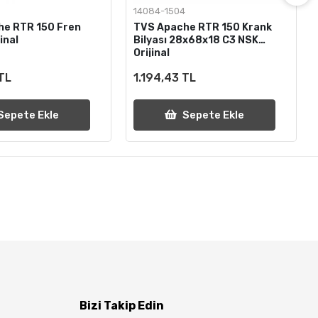
14084-1504
he RTR 150 Fren
TVS Apache RTR 150 Krank
inal
Bilyası 28x68x18 C3 NSK
Orijinal
 TL
1.194,43 TL
Sepete Ekle
Sepete Ekle
Bizi Takip Edin