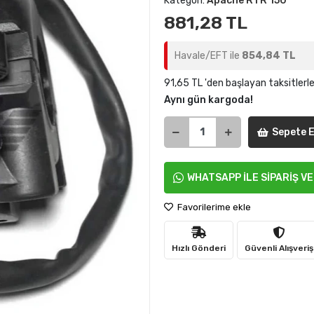
Kategori:
Apache RTR 150
881,28 TL
Havale/EFT ile
854,84 TL
91,65 TL 'den başlayan taksitlerl
Aynı gün kargoda!
Sepete E
WHATSAPP İLE SİPARİŞ V
Favorilerime ekle
Hızlı Gönderi
Güvenli Alışveriş