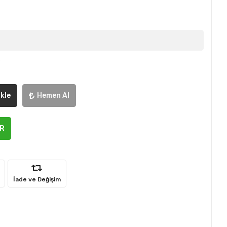
e
kle
Hemen Al
ER
İade ve Değişim