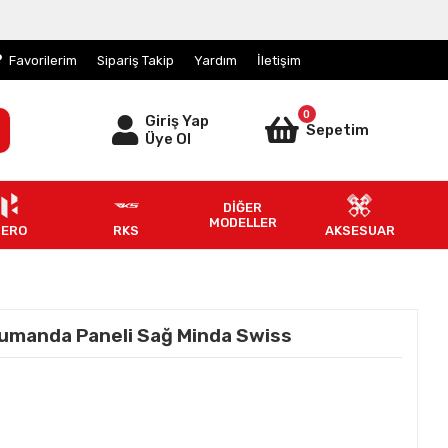
Favorilerim
Sipariş Takip
Yardım
İletişim
0
Giriş Yap
Sepetim
Üye Ol
DİĞER
MODELLER
HERO
RKS
AKSESUAR
umanda Paneli Sağ Minda Swiss