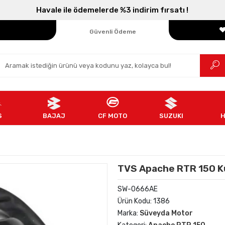
Havale ile ödemelerde %3 indirim fırsatı !
Parçanızın Online Adresi
100% Orijinal Ürün
Güvenli Ödeme
Ücretsiz İade
S
BAJAJ
CF MOTO
SUZUKI
TVS Apache RTR 150 K
SW-0666AE
Ürün Kodu:
1386
Marka:
Süveyda Motor