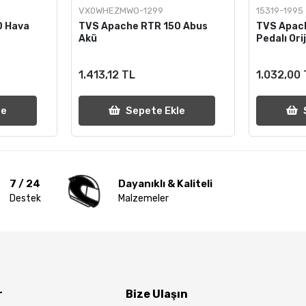
VX0WHEZMWO-1299
15319-1995
0 Hava
TVS Apache RTR 150 Abus
TVS Apac
Akü
Pedalı Orij
1.413,12 TL
1.032,00
le
Sepete Ekle
7 / 24
Dayanıklı & Kaliteli
Destek
Malzemeler
r
Bize Ulaşın