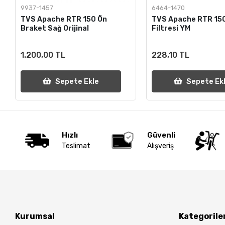
9937-1457
6464-1470
TVS Apache RTR 150 Ön
TVS Apache RTR 15
Braket Sağ Orijinal
Filtresi YM
1.200,00 TL
228,10 TL
Sepete Ekle
Sepete Ek
Hızlı
Güvenli
Teslimat
Alışveriş
Kurumsal
Kategorile