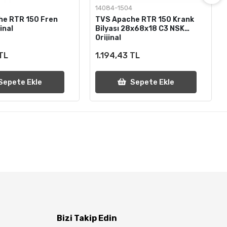
14084-1504
he RTR 150 Fren
TVS Apache RTR 150 Krank
inal
Bilyası 28x68x18 C3 NSK
Orijinal
 TL
1.194,43 TL
Sepete Ekle
Sepete Ekle
Bizi Takip Edin