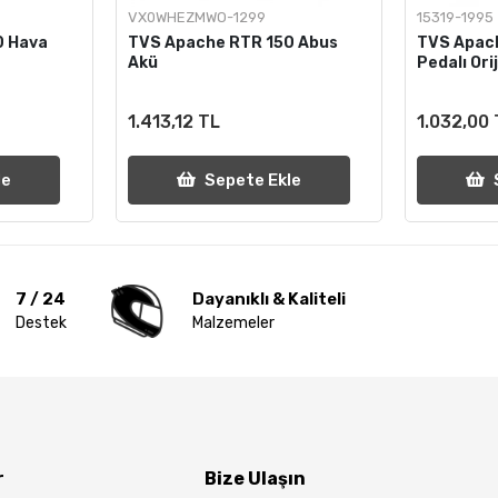
VX0WHEZMWO-1299
15319-1995
0 Hava
TVS Apache RTR 150 Abus
TVS Apac
Akü
Pedalı Orij
1.413,12 TL
1.032,00
le
Sepete Ekle
7 / 24
Dayanıklı & Kaliteli
Destek
Malzemeler
r
Bize Ulaşın