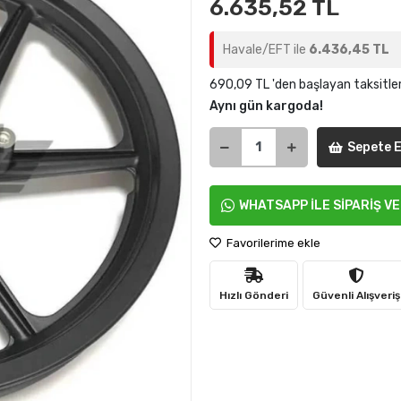
6.635,52 TL
Havale/EFT ile
6.436,45 TL
690,09 TL 'den başlayan taksitle
Aynı gün kargoda!
Sepete E
WHATSAPP İLE SİPARİŞ V
Favorilerime ekle
Hızlı Gönderi
Güvenli Alışveriş