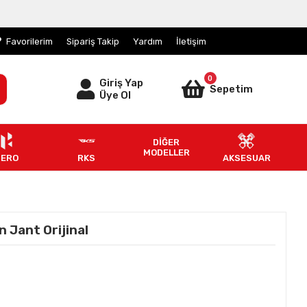
Favorilerim
Sipariş Takip
Yardım
İletişim
0
Giriş Yap
Sepetim
Üye Ol
DİĞER
MODELLER
HERO
RKS
AKSESUAR
 Jant Orijinal