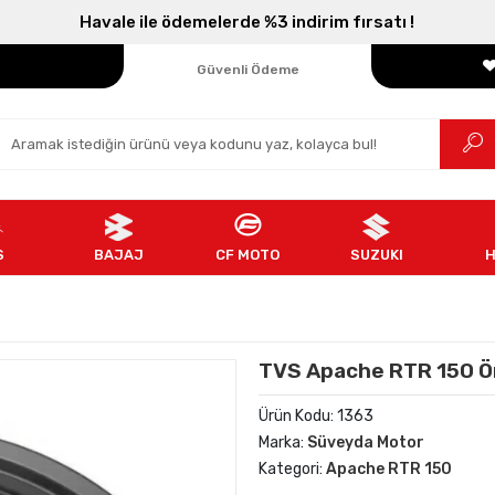
Havale ile ödemelerde %3 indirim fırsatı !
Parçanızın Online Adresi
100% Orijinal Ürün
Güvenli Ödeme
Ücretsiz İade
S
BAJAJ
CF MOTO
SUZUKI
TVS Apache RTR 150 Ön
Ürün Kodu:
1363
Marka:
Süveyda Motor
Kategori:
Apache RTR 150