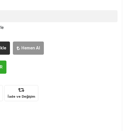
rle
kle
Hemen Al
ER
İade ve Değişim