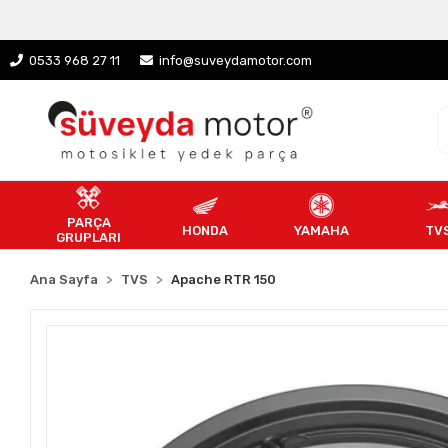
0533 968 27 11
info@suveydamotor.com
PARÇA
HONDA
YAMAHA
TV
GRUPLARI
Ana Sayfa
TVS
Apache RTR 150