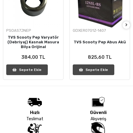
PSOAS7JNEP
GDXER07G1Z-1407
TVS Scooty Pep Varyatör
(Debriyaj) Kasnak Masura
TVS Scooty Pep Abus Akü
Bilya Orijinal
384,00 TL
825,60 TL
Sepete Ekle
Sepete Ekle
Hızlı
Güvenli
Teslimat
Alışveriş