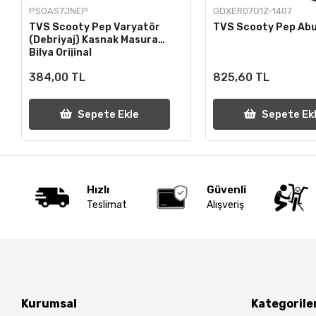
PSOAS7JNEP
GDXER07G1Z-1407
TVS Scooty Pep Varyatör
TVS Scooty Pep Abu
(Debriyaj) Kasnak Masura
Bilya Orijinal
384,00 TL
825,60 TL
Sepete Ekle
Sepete Ek
Hızlı
Güvenli
Teslimat
Alışveriş
Kurumsal
Kategorile