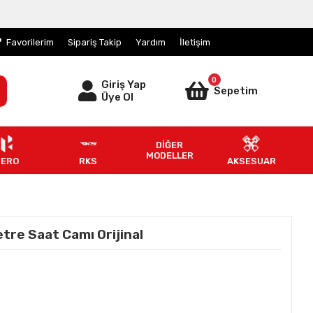
Favorilerim
Sipariş Takip
Yardım
İletişim
0
Giriş Yap
Sepetim
Üye Ol
DİĞER
MODELLER
HERO
RKS
AKSESUAR
tre Saat Camı Orijinal