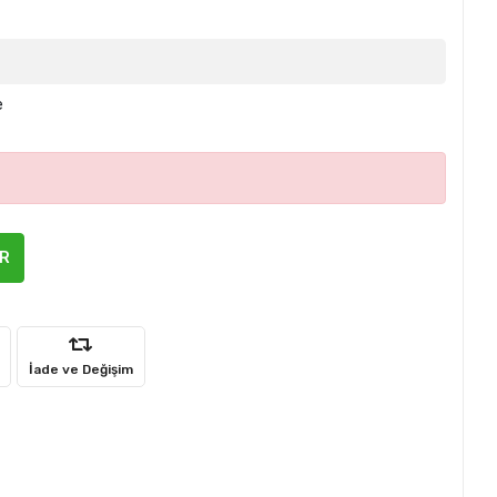
e
ER
İade ve Değişim