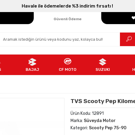
Havale ile ödemelerde %3 indirim fırsatı !
Parçanızın Online Adresi
100% Orijinal Ürün
Güvenli Ödeme
Ücretsiz İade
S
BAJAJ
CF MOTO
SUZUKI
TVS Scooty Pep Kilome
Ürün Kodu:
12891
Marka:
Süveyda Motor
Kategori:
Scooty Pep 75-90