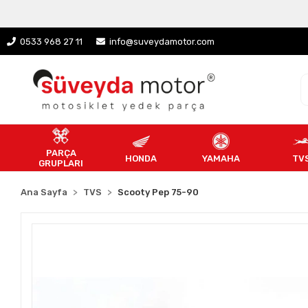
0533 968 27 11
info@suveydamotor.com
PARÇA
HONDA
YAMAHA
TV
GRUPLARI
Ana Sayfa
TVS
Scooty Pep 75-90