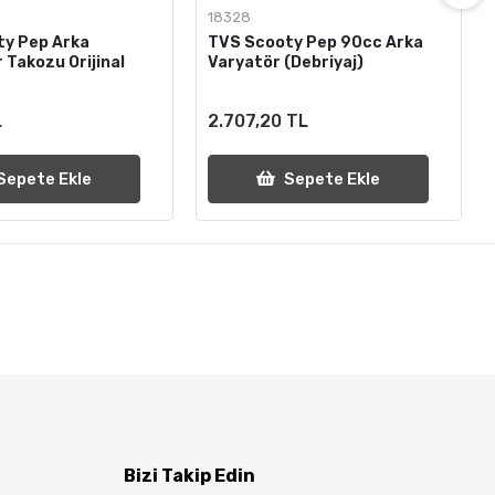
2
18328
ty Pep Arka
TVS Scooty Pep 90cc Arka
 Takozu Orijinal
Varyatör (Debriyaj)
L
2.707,20 TL
Sepete Ekle
Sepete Ekle
Bizi Takip Edin