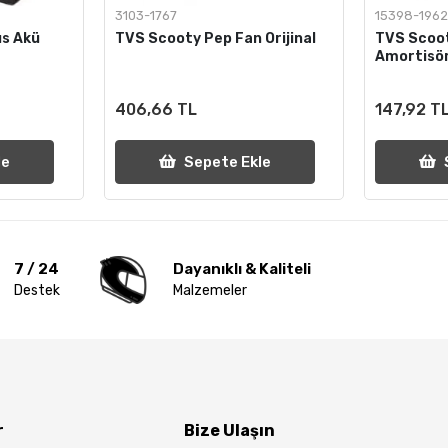
3103-1767
15398-196
s Akü
TVS Scooty Pep Fan Orijinal
TVS Scoo
Amortisör
406,66 TL
147,92 T
le
Sepete Ekle
7 / 24
Dayanıklı & Kaliteli
Destek
Malzemeler
r
Bize Ulaşın