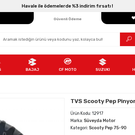
Parçanızın Online Adresi
Havale ile ödemelerde %3 indirim fırsatı !
100% Orijinal Ürün
Güvenli Ödeme
Ücretsiz İade
S
BAJAJ
CF MOTO
SUZUKI
TVS Scooty Pep Pinyon
Ürün Kodu:
12917
Marka:
Süveyda Motor
Kategori:
Scooty Pep 75-90