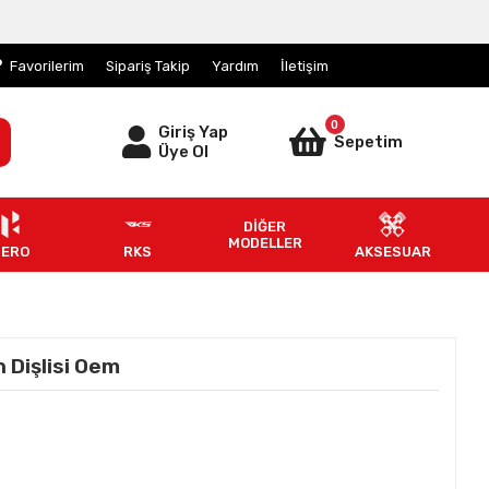
Favorilerim
Sipariş Takip
Yardım
İletişim
0
Giriş Yap
Sepetim
Üye Ol
DİĞER
MODELLER
HERO
RKS
AKSESUAR
 Dişlisi Oem