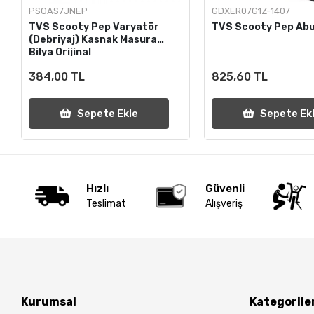
PSOAS7JNEP
GDXER07G1Z-1407
TVS Scooty Pep Varyatör
TVS Scooty Pep Abu
(Debriyaj) Kasnak Masura
Bilya Orijinal
384,00 TL
825,60 TL
Sepete Ekle
Sepete Ek
Hızlı
Güvenli
Teslimat
Alışveriş
Kurumsal
Kategorile