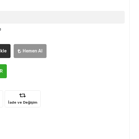
e
kle
Hemen Al
ER
İade ve Değişim