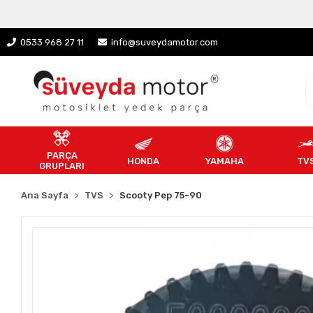
0533 968 27 11
info@suveydamotor.com
PARÇA
HONDA
YAMAHA
TV
GRUPLARI
Ana Sayfa
TVS
Scooty Pep 75-90