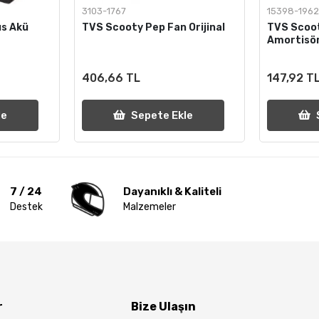
3103-1767
15398-196
s Akü
TVS Scooty Pep Fan Orijinal
TVS Scoo
Amortisör
406,66 TL
147,92 T
le
Sepete Ekle
7 / 24
Dayanıklı & Kaliteli
Destek
Malzemeler
r
Bize Ulaşın