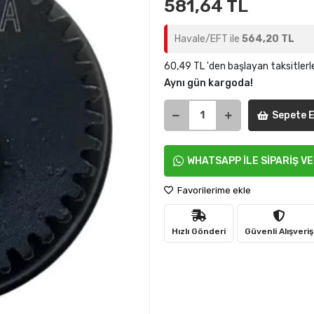
581,64 TL
Havale/EFT ile
564,20 TL
60,49 TL 'den başlayan taksitlerl
Aynı gün kargoda!
Sepete E
WHATSAPP İLE SİPARİŞ V
Favorilerime ekle
Hızlı Gönderi
Güvenli Alışveriş