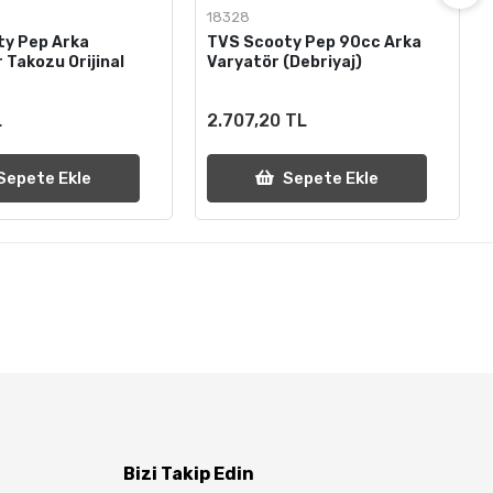
2
18328
ty Pep Arka
TVS Scooty Pep 90cc Arka
 Takozu Orijinal
Varyatör (Debriyaj)
L
2.707,20 TL
Sepete Ekle
Sepete Ekle
Bizi Takip Edin